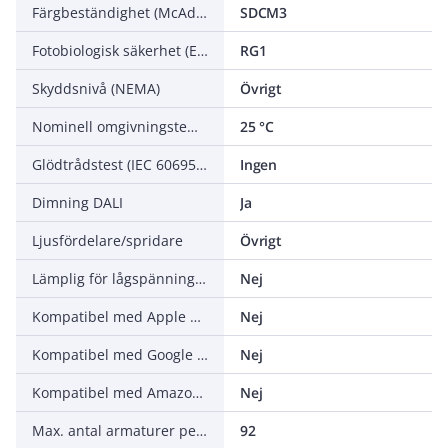
Färgbeständighet (McAdam ellipse)
SDCM3
Fotobiologisk säkerhet (EN 62471)
RG1
Skyddsnivå (NEMA)
Övrigt
Nominell omgivningstemperatur enligt IEC 62722-2-1
25 °C
Glödtrådstest (IEC 60695-2-11)
Ingen
Dimning DALI
Ja
Ljusfördelare/spridare
Övrigt
Lämplig för lågspänningssystem
Nej
Kompatibel med Apple HomeKit
Nej
Kompatibel med Google Assistant
Nej
Kompatibel med Amazon Alexa
Nej
Max. antal armaturer per automatsäkring C16 (MCB)
92