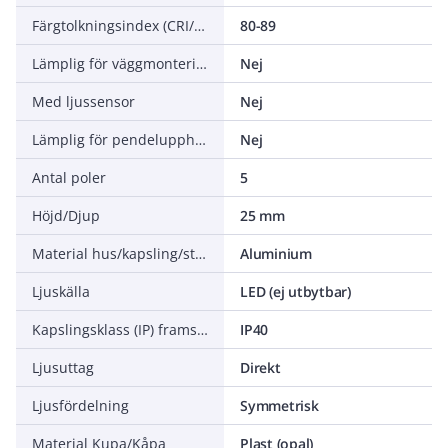
Färgtolkningsindex (CRI/Ra)
80-89
Lämplig för väggmontering
Nej
Med ljussensor
Nej
Lämplig för pendelupphängning
Nej
Antal poler
5
Höjd/Djup
25 mm
Material hus/kapsling/stomme
Aluminium
Ljuskälla
LED (ej utbytbar)
Kapslingsklass (IP) framsida
IP40
Ljusuttag
Direkt
Ljusfördelning
Symmetrisk
Material Kupa/Kåpa
Plast (opal)