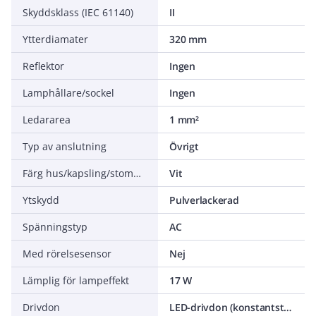
Skyddsklass (IEC 61140)
II
Ytterdiamater
320 mm
Reflektor
Ingen
Lamphållare/sockel
Ingen
Ledararea
1 mm²
Typ av anslutning
Övrigt
Färg hus/kapsling/stomme
Vit
Ytskydd
Pulverlackerad
Spänningstyp
AC
Med rörelsesensor
Nej
Lämplig för lampeffekt
17 W
Drivdon
LED-drivdon (konstantström)