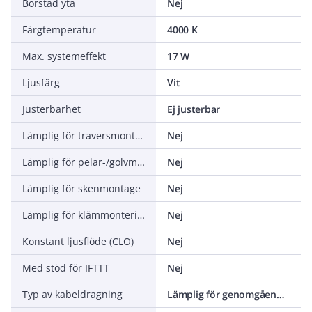
Borstad yta
Nej
Färgtemperatur
4000 K
Max. systemeffekt
17 W
Ljusfärg
Vit
Justerbarhet
Ej justerbar
Lämplig för traversmontering
Nej
Lämplig för pelar-/golvmontering
Nej
Lämplig för skenmontage
Nej
Lämplig för klämmontering
Nej
Konstant ljusflöde (CLO)
Nej
Med stöd för IFTTT
Nej
Typ av kabeldragning
Lämplig för genomgående ledning