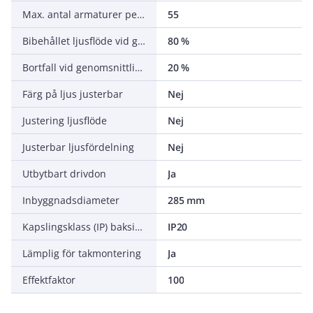
Max. antal armaturer per automatsäkring B16 (MCB)
55
Bibehållet ljusflöde vid genomsnittlig livslängd 100 000 tim (25 °C omgivning)
80 %
Bortfall vid genomsnittlig livslängd 100 000 tim (25 °C omgivning)
20 %
Färg på ljus justerbar
Nej
Justering ljusflöde
Nej
Justerbar ljusfördelning
Nej
Utbytbart drivdon
Ja
Inbyggnadsdiameter
285 mm
Kapslingsklass (IP) baksida
IP20
Lämplig för takmontering
Ja
Effektfaktor
100