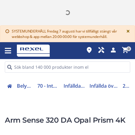
G
×
SYSTEMUNDERHÅLL Fredag 7 augusti har vi tillfälligt stängt vår
info
webbshop & app mellan 20:00-00:00 för systemunderhåll.
place
handyman
person
shopping_cart
0
Belysning (70-83)
70 - Interiörarmaturer
Infällda Takarmaturer
Infällda övriga Takarmaturer
212287
Arm Sense 320 DA Opal Prism 4K