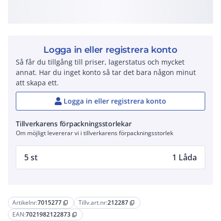
Logga in eller registrera konto
Så får du tillgång till priser, lagerstatus och mycket
annat. Har du inget konto så tar det bara någon minut
att skapa ett.
Logga in eller registrera konto
Tillverkarens förpackningsstorlekar
Om möjligt levererar vi i tillverkarens förpackningsstorlek
5 st
1 Låda
Artikelnr:
7015277
Tillv.art.nr:
212287
content_copy
content_copy
EAN:
7021982122873
content_copy