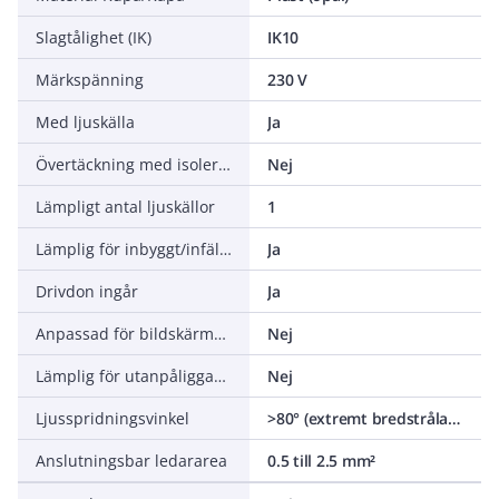
Slagtålighet (IK)
IK10
Märkspänning
230 V
Med ljuskälla
Ja
Övertäckning med isolering
Nej
Lämpligt antal ljuskällor
1
Lämplig för inbyggt/infällt montage
Ja
Drivdon ingår
Ja
Anpassad för bildskärmsarbete (EN 12464-1)
Nej
Lämplig för utanpåliggande montage
Nej
Ljusspridningsvinkel
>80° (extremt bredstrålande)
Anslutningsbar ledararea
0.5 till 2.5 mm²