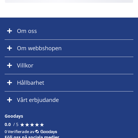
Om oss
Om webbshopen
Villkor
Hållbarhet
Vårt erbjudande
Goodays
★
★
★
★
★
★
★
★
★
★
0.0
/ 5
0 Verifierade av
Följ oss på sociala medier