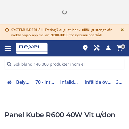
G
×
SYSTEMUNDERHÅLL Fredag 7 augusti har vi tillfälligt stängt vår
info
webbshop & app mellan 20:00-00:00 för systemunderhåll.
place
handyman
person
shopping_cart
0
Belysning (70-83)
70 - Interiörarmaturer
Infällda Takarmaturer
Infällda övriga Takarmaturer
3323800
Panel Kube R600 40W Vit u/don