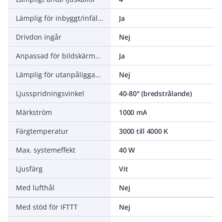
Lämplig för inbyggt/infällt montage
Ja
Drivdon ingår
Nej
Anpassad för bildskärmsarbete (EN 12464-1)
Ja
Lämplig för utanpåliggande montage
Nej
Ljusspridningsvinkel
40-80° (bredstrålande)
Märkström
1000 mA
Färgtemperatur
3000 till 4000 K
Max. systemeffekt
40 W
Ljusfärg
Vit
Med lufthål
Nej
Med stöd för IFTTT
Nej