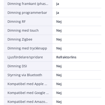
Dimning framkant (phase cut-on)
Ja
Dimning programmerbar
Ja
Dimning RF
Nej
Dimning med touch
Nej
Dimning Zigbee
Nej
Dimning med tryckknapp
Nej
Ljusfördelare/spridare
Refraktorlins
Dimning DSI
Nej
Styrning via Bluetooth
Nej
Kompatibel med Apple HomeKit
Nej
Kompatibel med Google Assistant
Nej
Kompatibel med Amazon Alexa
Nej