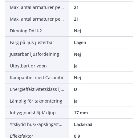
Max. antal armaturer per automatsäkring C16 (MCB)
21
Max. antal armaturer per automatsäkring B16 (MCB)
21
Dimning DALI-2
Nej
Färg på ljus justerbar
Lägen
Justerbar ljusfördelning
Nej
Utbytbart drivdon
Ja
Kompatibel med Casambi
Nej
Energieffektivitetsklass ljuskälla (EU 2019/2015)
D
Lämplig för takmontering
Ja
Inbyggnadshöjd/-djup
17 mm
Ytskydd hus/kapsling/stomme
Lackerad
Effektfaktor
0.9