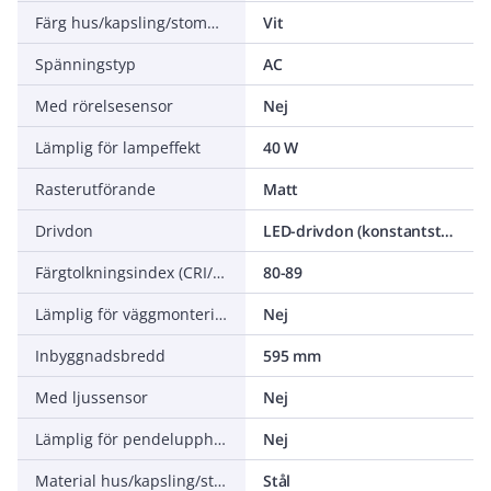
Färg hus/kapsling/stomme
Vit
Spänningstyp
AC
Med rörelsesensor
Nej
Lämplig för lampeffekt
40 W
Rasterutförande
Matt
Drivdon
LED-drivdon (konstantström)
Färgtolkningsindex (CRI/Ra)
80-89
Lämplig för väggmontering
Nej
Inbyggnadsbredd
595 mm
Med ljussensor
Nej
Lämplig för pendelupphängning
Nej
Material hus/kapsling/stomme
Stål