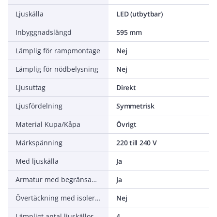
Ljuskälla
LED (utbytbar)
Inbyggnadslängd
595 mm
Lämplig för rampmontage
Nej
Lämplig för nödbelysning
Nej
Ljusuttag
Direkt
Ljusfördelning
Symmetrisk
Material Kupa/Kåpa
Övrigt
Märkspänning
220 till 240 V
Med ljuskälla
Ja
Armatur med begränsad yttemperatur "D" (EN 60598-2-24)
Ja
Övertäckning med isolering
Nej
Lämpligt antal ljuskällor
4