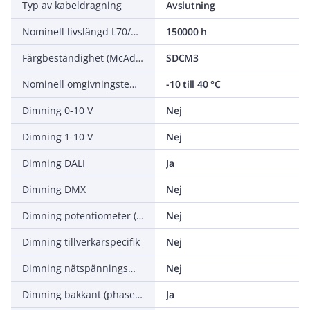
Typ av kabeldragning
Avslutning
Nominell livslängd L70/B50 vid 25 °C
150000 h
Färgbeständighet (McAdam ellipse)
SDCM3
Nominell omgivningstemperatur enligt IEC 62722-2-1
-10 till 40 °C
Dimning 0-10 V
Nej
Dimning 1-10 V
Nej
Dimning DALI
Ja
Dimning DMX
Nej
Dimning potentiometer (integrerad)
Nej
Dimning tillverkarspecifik
Nej
Dimning nätspänningsmodulering
Nej
Dimning bakkant (phase cut-off)
Ja