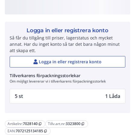
Logga in eller registrera konto
Så får du tillgång till priser, lagerstatus och mycket
annat. Har du inget konto så tar det bara någon minut
att skapa ett.
Logga in eller registrera konto
Tillverkarens förpackningsstorlekar
Om möjligt levererar vi i tillverkarens förpackningsstorlek
5 st
1 Låda
Artikelnr:
7028140
Tillv.art.nr:
3323800
content_copy
content_copy
EAN:
7072125134185
content_copy