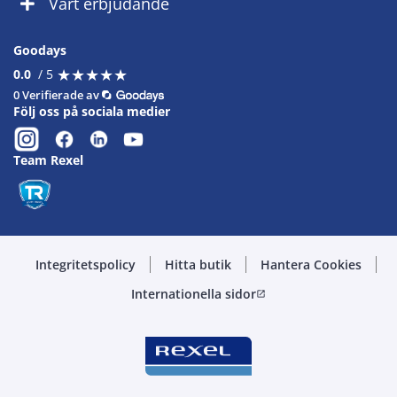
Vårt erbjudande
Goodays
★
★
★
★
★
★
★
★
★
★
0.0
/ 5
0 Verifierade av
Följ oss på sociala medier
Team Rexel
Integritetspolicy
Hitta butik
Hantera Cookies
Internationella sidor
open_in_new