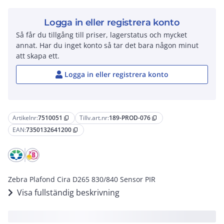
Logga in eller registrera konto
Så får du tillgång till priser, lagerstatus och mycket
annat. Har du inget konto så tar det bara någon minut
att skapa ett.
Logga in eller registrera konto
Artikelnr:
7510051
Tillv.art.nr:
189-PROD-076
content_copy
content_copy
EAN:
7350132641200
content_copy
Zebra Plafond Cira D265 830/840 Sensor PIR
Visa fullständig beskrivning