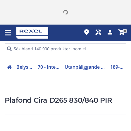
place
handyman
person
shopping_cart
0
Belysning (70-83)
70 - Interiörarmaturer
Utanpåliggande plafondarmaturer LED
189-PROD-076
Plafond Cira D265 830/840 PIR