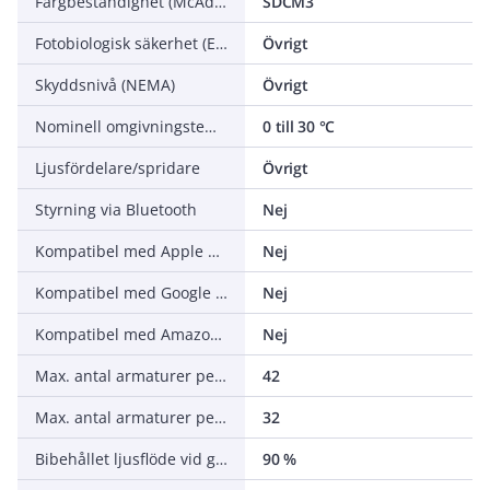
Färgbeständighet (McAdam ellipse)
SDCM3
Fotobiologisk säkerhet (EN 62471)
Övrigt
Skyddsnivå (NEMA)
Övrigt
Nominell omgivningstemperatur enligt IEC 62722-2-1
0 till 30 °C
Ljusfördelare/spridare
Övrigt
Styrning via Bluetooth
Nej
Kompatibel med Apple HomeKit
Nej
Kompatibel med Google Assistant
Nej
Kompatibel med Amazon Alexa
Nej
Max. antal armaturer per automatsäkring C16 (MCB)
42
Max. antal armaturer per automatsäkring B16 (MCB)
32
Bibehållet ljusflöde vid genomsnittlig livslängd 35 000 tim (25 °C omgivning)
90 %