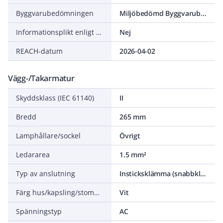
Byggvarubedömningen
Miljöbedömd Byggvarubedömning Accepteras
Informationsplikt enligt REACH
Nej
REACH-datum
2026-04-02
Vägg-/Takarmatur
Skyddsklass (IEC 61140)
II
Bredd
265 mm
Lamphållare/sockel
Övrigt
Ledararea
1.5 mm²
Typ av anslutning
Insticksklämma (snabbklämma)
Färg hus/kapsling/stomme
Vit
Spänningstyp
AC