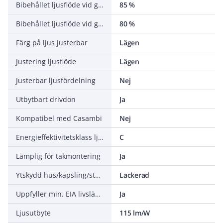
Bibehållet ljusflöde vid genomsnittlig livslängd 50 000 tim (25 °C omgivning)
85 %
Bibehållet ljusflöde vid genomsnittlig livslängd 75 000 tim (25 °C omgivning)
80 %
Färg på ljus justerbar
Lägen
Justering ljusflöde
Lägen
Justerbar ljusfördelning
Nej
Utbytbart drivdon
Ja
Kompatibel med Casambi
Nej
Energieffektivitetsklass ljuskälla (EU 2019/2015)
C
Lämplig för takmontering
Ja
Ytskydd hus/kapsling/stomme
Lackerad
Uppfyller min. EIA livslängdskriterium L90 (vid 50 000 timmar vid tq = 25°C)
Ja
Ljusutbyte
115 lm/W