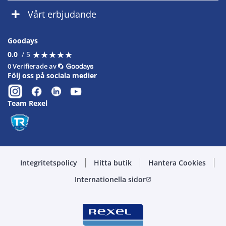
Vårt erbjudande
Goodays
★
★
★
★
★
★
★
★
★
★
0.0
/ 5
0 Verifierade av
Följ oss på sociala medier
Team Rexel
Integritetspolicy
Hitta butik
Hantera Cookies
Internationella sidor
open_in_new