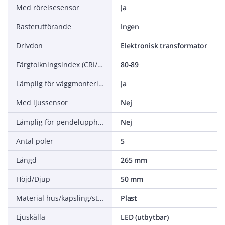
Med rörelsesensor
Ja
Rasterutförande
Ingen
Drivdon
Elektronisk transformator
Färgtolkningsindex (CRI/Ra)
80-89
Lämplig för väggmontering
Ja
Med ljussensor
Nej
Lämplig för pendelupphängning
Nej
Antal poler
5
Längd
265 mm
Höjd/Djup
50 mm
Material hus/kapsling/stomme
Plast
Ljuskälla
LED (utbytbar)