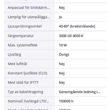
Anpassad för bildskärmsarbete (EN 12464-1)
Nej
Lämplig för utanpåliggande montage
Ja
Ljusspridningsvinkel
40-80° (bredstrålande)
Färgtemperatur
3000 till 4000 K
Max. systemeffekt
10 W
Ljusfärg
Övrigt
Med lufthål
Nej
Konstant ljusflöde (CLO)
Nej
Med stöd för IFTTT
Nej
Typ av kabeldragning
Genomgående ledning inkluderad
Nominell livslängd L70/B50 vid 25 °C
100000 h