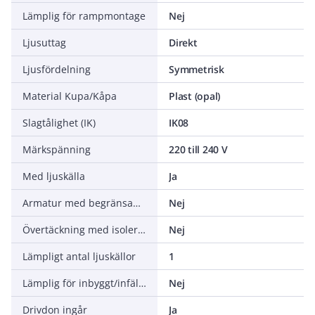
Lämplig för rampmontage
Nej
Ljusuttag
Direkt
Ljusfördelning
Symmetrisk
Material Kupa/Kåpa
Plast (opal)
Slagtålighet (IK)
IK08
Märkspänning
220 till 240 V
Med ljuskälla
Ja
Armatur med begränsad yttemperatur "D" (EN 60598-2-24)
Nej
Övertäckning med isolering
Nej
Lämpligt antal ljuskällor
1
Lämplig för inbyggt/infällt montage
Nej
Drivdon ingår
Ja