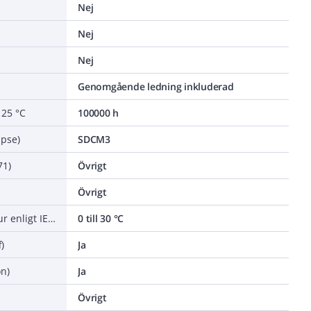
Nej
Nej
Nej
Genomgående ledning inkluderad
 25 °C
100000 h
ipse)
SDCM3
71)
Övrigt
Övrigt
Nominell omgivningstemperatur enligt IEC 62722-2-1
0 till 30 °C
)
Ja
n)
Ja
Övrigt