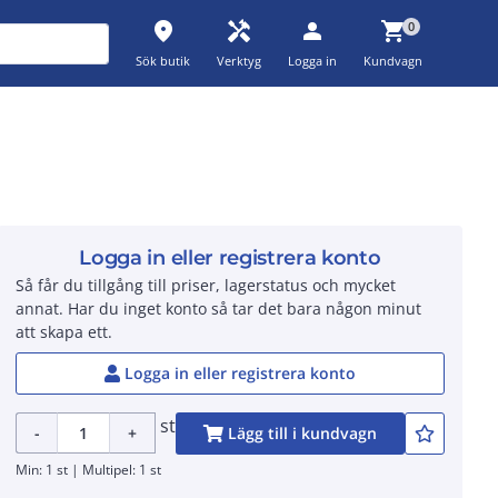
place
handyman
person
shopping_cart
0
Sök butik
Verktyg
Logga in
Kundvagn
Logga in eller registrera konto
Så får du tillgång till priser, lagerstatus och mycket
annat. Har du inget konto så tar det bara någon minut
att skapa ett.
Logga in eller registrera konto
st
-
+
Lägg till i kundvagn
Min: 1 st | Multipel: 1 st