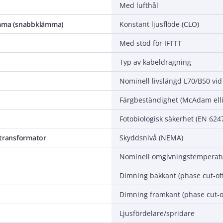
Med lufthål
ämma (snabbklämma)
Konstant ljusflöde (CLO)
Med stöd för IFTTT
Typ av kabeldragning
Nominell livslängd L70/B50 vid
Färgbeständighet (McAdam ell
Fotobiologisk säkerhet (EN 624
 transformator
Skyddsnivå (NEMA)
Dimning bakkant (phase cut-off
Dimning framkant (phase cut-o
Ljusfördelare/spridare