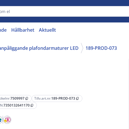
nde
Hållbarhet
Aktuellt
anpåliggande plafondarmaturer LED
189-PROD-073
tikelnr:
7509997
Tillv.art.nr:
189-PROD-073
content_copy
content_copy
N:
7350132641170
content_copy