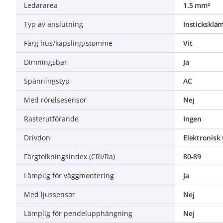
Ledararea
1.5 mm²
Typ av anslutning
Instickskl
Färg hus/kapsling/stomme
Vit
Dimningsbar
Ja
Spänningstyp
AC
Med rörelsesensor
Nej
Rasterutförande
Ingen
Drivdon
Elektronisk
Färgtolkningsindex (CRI/Ra)
80-89
Lämplig för väggmontering
Ja
Med ljussensor
Nej
Lämplig för pendelupphängning
Nej