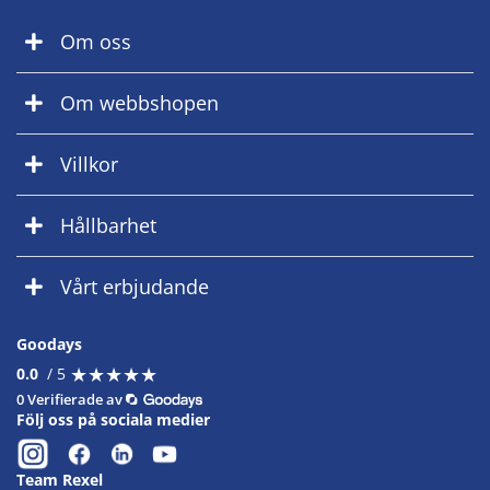
Om oss
Om webbshopen
Villkor
Hållbarhet
Vårt erbjudande
Goodays
★
★
★
★
★
★
★
★
★
★
0.0
/ 5
0 Verifierade av
Följ oss på sociala medier
Team Rexel