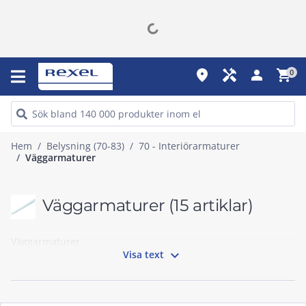
place
handyman
person
shopping_cart
0
Hem
Belysning (70-83)
70 - Interiörarmaturer
Väggarmaturer
Väggarmaturer
(15 artiklar)
Väggarmaturer

Visa text