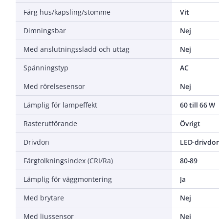
Färg hus/kapsling/stomme
Vit
Dimningsbar
Nej
Med anslutningssladd och uttag
Nej
Spänningstyp
AC
Med rörelsesensor
Nej
Lämplig för lampeffekt
60 till 66 W
Rasterutförande
Övrigt
Drivdon
LED-drivdon
Färgtolkningsindex (CRI/Ra)
80-89
Lämplig för väggmontering
Ja
Med brytare
Nej
Med ljussensor
Nej