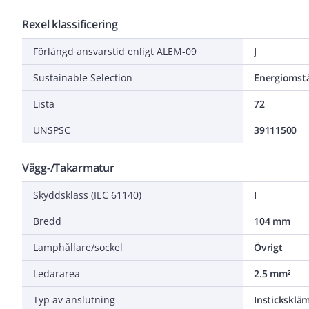
Rexel klassificering
Förlängd ansvarstid enligt ALEM-09
J
Sustainable Selection
Energiomstä
Lista
72
UNSPSC
39111500
Vägg-/Takarmatur
Skyddsklass (IEC 61140)
I
Bredd
104 mm
Lamphållare/sockel
Övrigt
Ledararea
2.5 mm²
Typ av anslutning
Instickskl