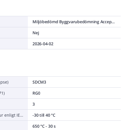
Miljöbedömd Byggvarubedömning Accepteras
Nej
2026-04-02
ipse)
SDCM3
71)
RG0
3
Nominell omgivningstemperatur enligt IEC 62722-2-1
-30 till 40 °C
650 °C - 30 s