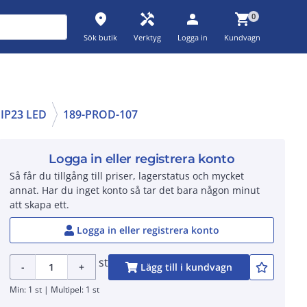
place
handyman
person
shopping_cart
0
Sök butik
Verktyg
Logga in
Kundvagn
IP23 LED
189-PROD-107
Logga in eller registrera konto
Så får du tillgång till priser, lagerstatus och mycket
annat. Har du inget konto så tar det bara någon minut
att skapa ett.
Logga in eller registrera konto
st
-
+
Lägg till i kundvagn
Min: 1 st | Multipel: 1 st