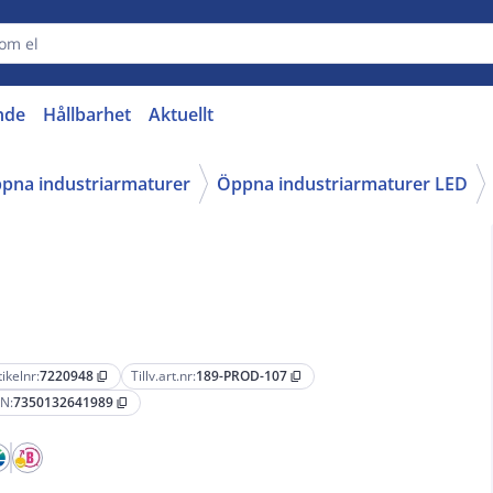
nde
Hållbarhet
Aktuellt
pna industriarmaturer
Öppna industriarmaturer LED
tikelnr:
7220948
Tillv.art.nr:
189-PROD-107
content_copy
content_copy
N:
7350132641989
content_copy