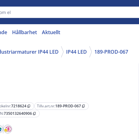
nde
Hållbarhet
Aktuellt
dustriarmaturer IP44 LED
IP44 LED
189-PROD-067
tikelnr:
7218624
Tillv.art.nr:
189-PROD-067
content_copy
content_copy
N:
7350132640906
content_copy