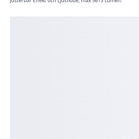
Justerbar Effekt och Ljusflöde, max 5613 Lumen.