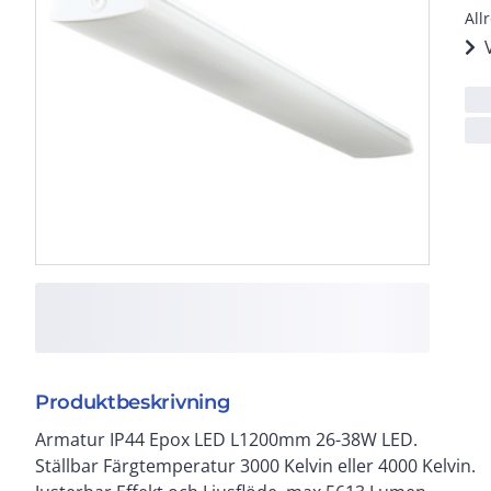
All
Produktbeskrivning
Armatur IP44 Epox LED L1200mm 26-38W LED.
Frostad opalkupa. 5 polig snabbkopplingsplint.
Ställbar Färgtemperatur 3000 Kelvin eller 4000 Kelvin.
Ledningsinföringshål i båda ändar samt armaturens