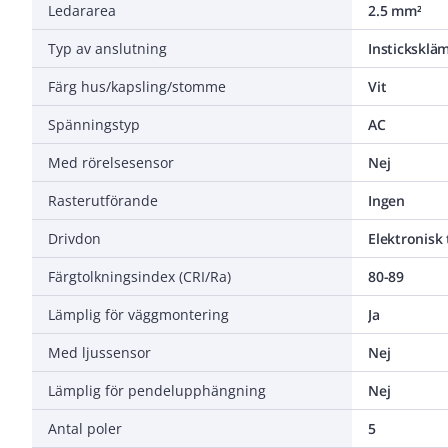
Ledararea
2.5 mm²
Typ av anslutning
Instickskl
Färg hus/kapsling/stomme
Vit
Spänningstyp
AC
Med rörelsesensor
Nej
Rasterutförande
Ingen
Drivdon
Elektronisk
Färgtolkningsindex (CRI/Ra)
80-89
Lämplig för väggmontering
Ja
Med ljussensor
Nej
Lämplig för pendelupphängning
Nej
Antal poler
5