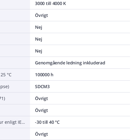
3000 till 4000 K
Övrigt
Nej
Nej
Nej
Genomgående ledning inkluderad
 25 °C
100000 h
ipse)
SDCM3
71)
Övrigt
Övrigt
Nominell omgivningstemperatur enligt IEC 62722-2-1
-30 till 40 °C
Övrigt