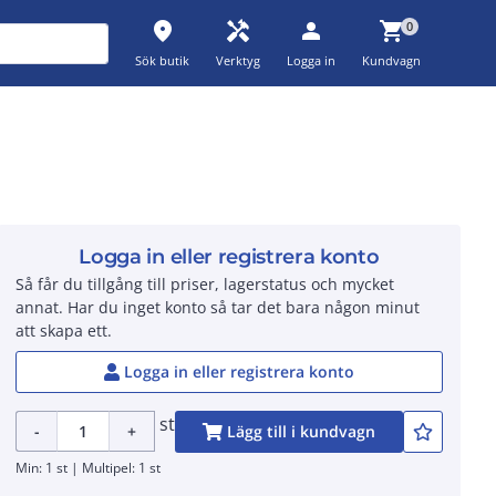
place
handyman
person
shopping_cart
0
Sök butik
Verktyg
Logga in
Kundvagn
Logga in eller registrera konto
Så får du tillgång till priser, lagerstatus och mycket
annat. Har du inget konto så tar det bara någon minut
att skapa ett.
Logga in eller registrera konto
st
-
+
Lägg till i kundvagn
Min: 1 st | Multipel: 1 st