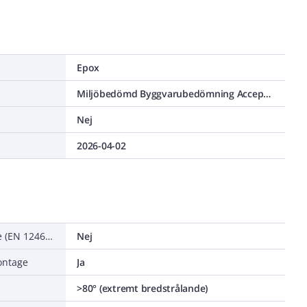
Epox
Miljöbedömd Byggvarubedömning Accepteras
Nej
2026-04-02
Anpassad för bildskärmsarbete (EN 12464-1)
Nej
ontage
Ja
>80° (extremt bredstrålande)