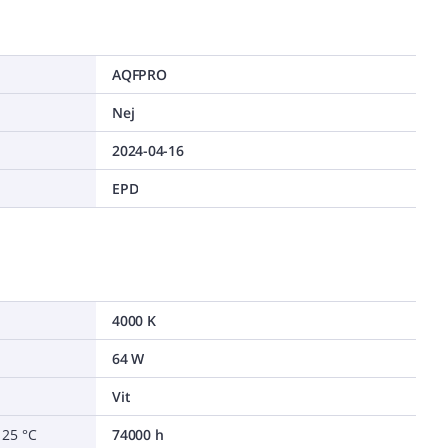
AQFPRO
Nej
2024-04-16
EPD
4000 K
64 W
Vit
 25 °C
74000 h