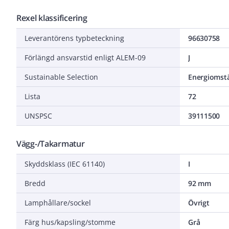
Rexel klassificering
Leverantörens typbeteckning
96630758
Förlängd ansvarstid enligt ALEM-09
J
Sustainable Selection
Energiomstä
Lista
72
UNSPSC
39111500
Vägg-/Takarmatur
Skyddsklass (IEC 61140)
I
Bredd
92 mm
Lamphållare/sockel
Övrigt
Färg hus/kapsling/stomme
Grå