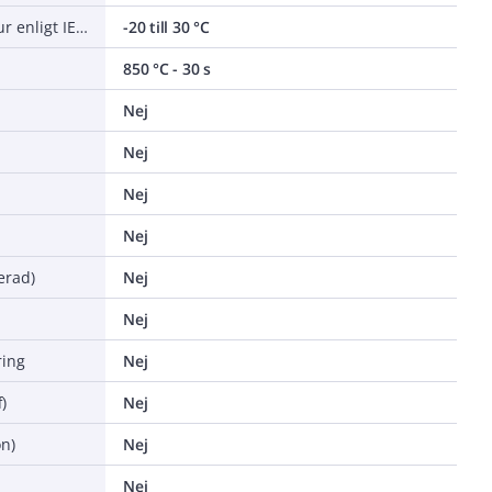
Nominell omgivningstemperatur enligt IEC 62722-2-1
-20 till 30 °C
850 °C - 30 s
Nej
Nej
Nej
Nej
erad)
Nej
Nej
ing
Nej
)
Nej
n)
Nej
Nej