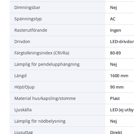
Dimningsbar
Nej
Spänningstyp
AC
Rasterutförande
Ingen
Drivdon
LED-drivdon
Färgtolkningsindex (CRI/Ra)
80-89
Lämplig för pendelupphängning
Nej
Längd
1600 mm
Höjd/Djup
90 mm
Material hus/kapsling/stomme
Plast
Ljuskälla
LED (ej utby
Lämplig för nödbelysning
Nej
Ljusuttag
Direkt