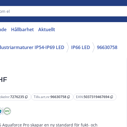
nde
Hållbarhet
Aktuellt
dustriarmaturer IP54-IP69 LED
IP66 LED
96630758
HF
tikelnr:
7276235
Tillv.art.nr:
96630758
EAN:
5037319467694
content_copy
content_copy
content_copy
6 Aquaforce Pro skapar en ny standard för fukt- och