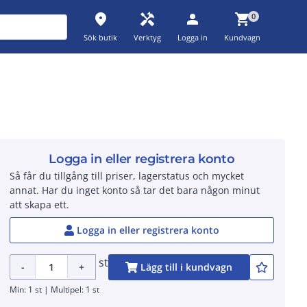
place
handyman
person
shopping_cart
0
Sök butik
Verktyg
Logga in
Kundvagn
Logga in eller registrera konto
Så får du tillgång till priser, lagerstatus och mycket
annat. Har du inget konto så tar det bara någon minut
att skapa ett.
Logga in eller registrera konto
st
-
+
Lägg till i kundvagn
Min: 1 st | Multipel: 1 st