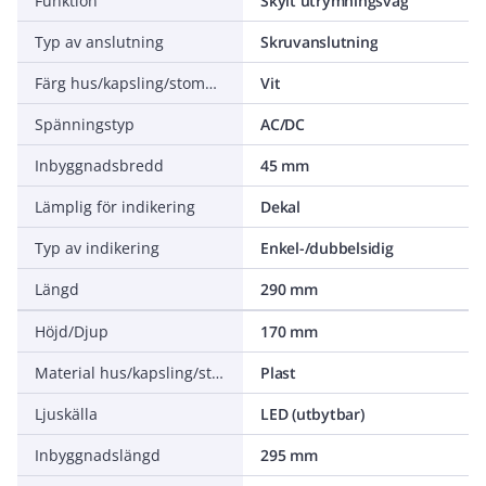
Funktion
Skylt utrymningsväg
Typ av anslutning
Skruvanslutning
Färg hus/kapsling/stomme
Vit
Spänningstyp
AC/DC
Inbyggnadsbredd
45 mm
Lämplig för indikering
Dekal
Typ av indikering
Enkel-/dubbelsidig
Längd
290 mm
Höjd/Djup
170 mm
Material hus/kapsling/stomme
Plast
Ljuskälla
LED (utbytbar)
Inbyggnadslängd
295 mm