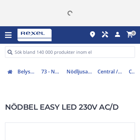
place
handyman
person
shopping_cart
0
Belysning (70-83)
73 - Nödbelysning
Nödljusarmaturer LED
Central /Central batteri
C230
NÖDBEL EASY LED 230V AC/D