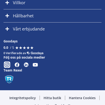
Villkor
Hållbarhet
Vårt erbjudande
Goodays
★
★
★
★
★
★
★
★
★
★
0.0
/ 5
0 Verifierade av
Följ oss på sociala medier
Team Rexel
Integritetspolicy
Hitta butik
Hantera Cookies