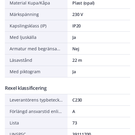
Material Kupa/Kåpa
Plast (opal)
Märkspänning
230 V
Kapslingsklass (IP)
IP20
Med ljuskälla
Ja
Armatur med begränsad yttemperatur "D" (EN 60598-2-24)
Nej
Läsavstånd
22 m
Med piktogram
Ja
Rexel klassificering
Leverantörens typbeteckning
C230
Förlängd ansvarstid enligt ALEM-09
A
Lista
73
UNSPSC
39111700