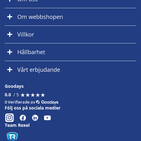
Om webbshopen
Villkor
Hållbarhet
Vårt erbjudande
Goodays
★
★
★
★
★
★
★
★
★
★
0.0
/ 5
0 Verifierade av
Följ oss på sociala medier
Team Rexel