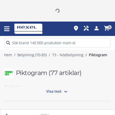
place
handyman
person
shopping_cart
0
Hem
Belysning (70-83)
73 - Nödbelysning
Piktogram
Piktogram
(77 artiklar)
Piktogram

Visa text