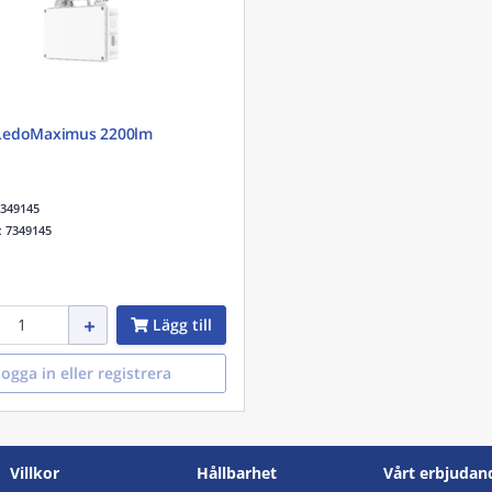
LedoMaximus 2200lm
349145
r:
7349145
Lägg till
ogga in eller registrera
Villkor
Hållbarhet
Vårt erbjudan