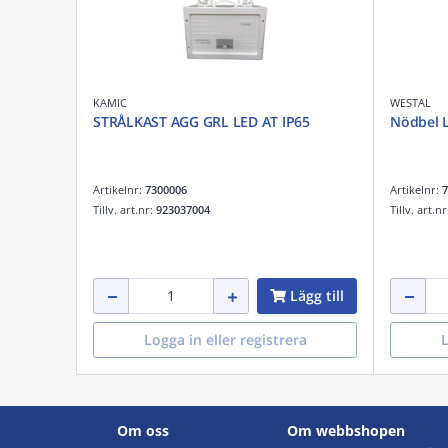
KAMIC
WESTAL
STRÅLKAST AGG GRL LED AT IP65
Nödbel 
Artikelnr:
7300006
Artikelnr:
7
Tillv. art.nr:
923037004
Tillv. art.n
Lägg till
Logga in eller registrera
L
Om oss
Om webbshopen