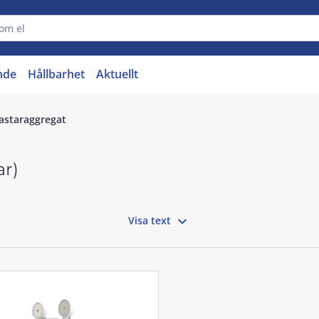
nde
Hållbarhet
Aktuellt
kastaraggregat
ar)

Visa text