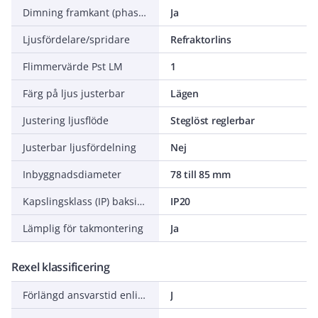
Dimning framkant (phase cut-on)
Ja
Ljusfördelare/spridare
Refraktorlins
Flimmervärde Pst LM
1
Färg på ljus justerbar
Lägen
Justering ljusflöde
Steglöst reglerbar
Justerbar ljusfördelning
Nej
Inbyggnadsdiameter
78 till 85 mm
Kapslingsklass (IP) baksida
IP20
Lämplig för takmontering
Ja
Rexel klassificering
Förlängd ansvarstid enligt ALEM-09
J