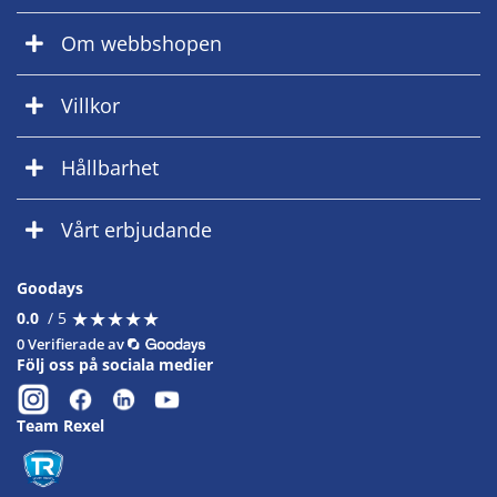
Om webbshopen
Villkor
Hållbarhet
Vårt erbjudande
Goodays
★
★
★
★
★
★
★
★
★
★
0.0
/ 5
0 Verifierade av
Följ oss på sociala medier
Team Rexel