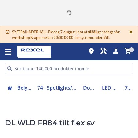
G
×
SYSTEMUNDERHÅLL Fredag 7 augusti har vi tillfälligt stängt vår
info
webbshop & app mellan 20:00-00:00 för systemunderhåll.
place
handyman
person
shopping_cart
0
Belysning (70-83)
74 - Spotlights/downlights/kontaktskenor
Downlights LED
LED Medium 3-11W
7475166
DL WLD FR84 tilt flex sv