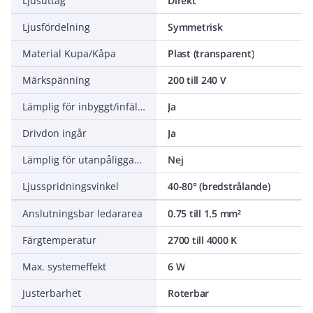
Ljusuttag
Direkt
Ljusfördelning
Symmetrisk
Material Kupa/Kåpa
Plast (transparent)
Märkspänning
200 till 240 V
Lämplig för inbyggt/infällt montage
Ja
Drivdon ingår
Ja
Lämplig för utanpåliggande montage
Nej
Ljusspridningsvinkel
40-80° (bredstrålande)
Anslutningsbar ledararea
0.75 till 1.5 mm²
Färgtemperatur
2700 till 4000 K
Max. systemeffekt
6 W
Justerbarhet
Roterbar