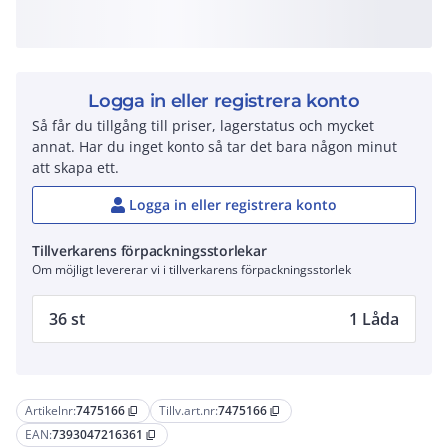
Logga in eller registrera konto
Så får du tillgång till priser, lagerstatus och mycket
annat. Har du inget konto så tar det bara någon minut
att skapa ett.
Logga in eller registrera konto
Tillverkarens förpackningsstorlekar
Om möjligt levererar vi i tillverkarens förpackningsstorlek
36 st
1 Låda
Artikelnr:
7475166
Tillv.art.nr:
7475166
content_copy
content_copy
EAN:
7393047216361
content_copy