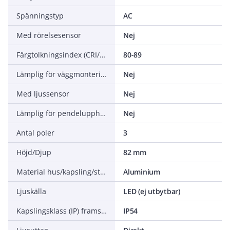
Spänningstyp
AC
Med rörelsesensor
Nej
Färgtolkningsindex (CRI/Ra)
80-89
Lämplig för väggmontering
Nej
Med ljussensor
Nej
Lämplig för pendelupphängning
Nej
Antal poler
3
Höjd/Djup
82 mm
Material hus/kapsling/stomme
Aluminium
Ljuskälla
LED (ej utbytbar)
Kapslingsklass (IP) framsida
IP54