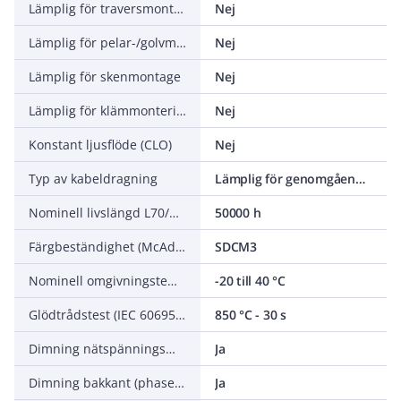
Lämplig för traversmontering
Nej
Lämplig för pelar-/golvmontering
Nej
Lämplig för skenmontage
Nej
Lämplig för klämmontering
Nej
Konstant ljusflöde (CLO)
Nej
Typ av kabeldragning
Lämplig för genomgående ledning
Nominell livslängd L70/B50 vid 25 °C
50000 h
Färgbeständighet (McAdam ellipse)
SDCM3
Nominell omgivningstemperatur enligt IEC 62722-2-1
-20 till 40 °C
Glödtrådstest (IEC 60695-2-11)
850 °C - 30 s
Dimning nätspänningsmodulering
Ja
Dimning bakkant (phase cut-off)
Ja