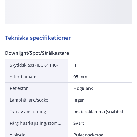
Tekniska specifikationer
Downlight/Spot/Strålkastare
Skyddsklass (IEC 61140)
II
Ytterdiamater
95 mm
Reflektor
Högblank
Lamphållare/sockel
Ingen
Typ av anslutning
Insticksklämma (snabbklämma)
Färg hus/kapsling/stomme
Svart
Ytskydd
Pulverlackerad