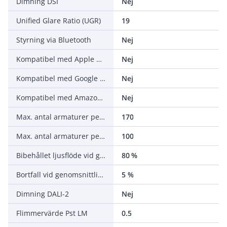
Dimning DSI
Nej
Unified Glare Ratio (UGR)
19
Styrning via Bluetooth
Nej
Kompatibel med Apple HomeKit
Nej
Kompatibel med Google Assistant
Nej
Kompatibel med Amazon Alexa
Nej
Max. antal armaturer per automatsäkring C16 (MCB)
170
Max. antal armaturer per automatsäkring B16 (MCB)
100
Bibehållet ljusflöde vid genomsnittlig livslängd 50 000 tim (25 °C omgivning)
80 %
Bortfall vid genomsnittlig livslängd 50 000 tim (25 °C omgivning)
5 %
Dimning DALI-2
Nej
Flimmervärde Pst LM
0.5