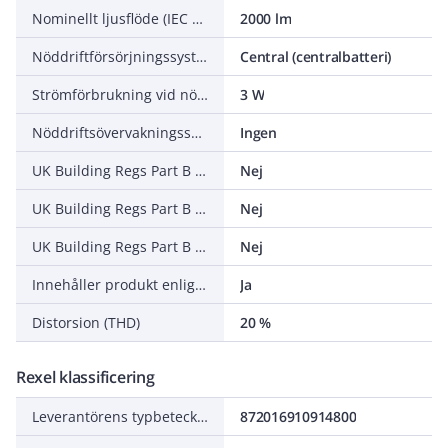
Nominellt ljusflöde (IEC 62722-2-1)
2000 lm
Nöddriftförsörjningssystem
Central (centralbatteri)
Strömförbrukning vid nöddrift
3 W
Nöddriftsövervakningssystem
Ingen
UK Building Regs Part B brandklassad - 30 minuter
Nej
UK Building Regs Part B brandklassad - 60 minuter
Nej
UK Building Regs Part B brandklassad - 90 minuter
Nej
Innehåller produkt enligt 2019/2020/EU
Ja
Distorsion (THD)
20 %
Rexel klassificering
Leverantörens typbeteckning
872016910914800