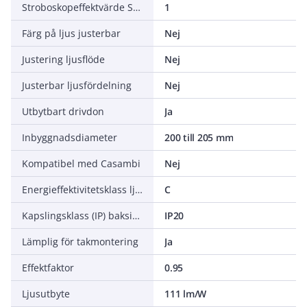
Stroboskopeffektvärde SVM
1
Färg på ljus justerbar
Nej
Justering ljusflöde
Nej
Justerbar ljusfördelning
Nej
Utbytbart drivdon
Ja
Inbyggnadsdiameter
200 till 205 mm
Kompatibel med Casambi
Nej
Energieffektivitetsklass ljuskälla (EU 2019/2015)
C
Kapslingsklass (IP) baksida
IP20
Lämplig för takmontering
Ja
Effektfaktor
0.95
Ljusutbyte
111 lm/W