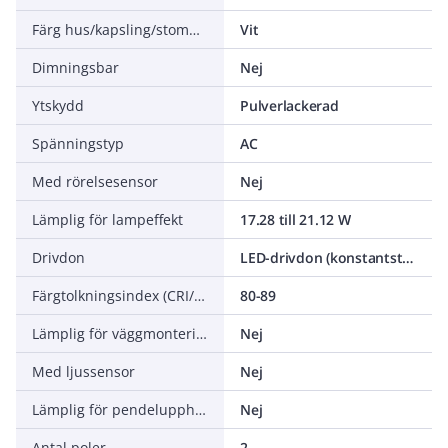
Färg hus/kapsling/stomme
Vit
Dimningsbar
Nej
Ytskydd
Pulverlackerad
Spänningstyp
AC
Med rörelsesensor
Nej
Lämplig för lampeffekt
17.28 till 21.12 W
Drivdon
LED-drivdon (konstantström)
Färgtolkningsindex (CRI/Ra)
80-89
Lämplig för väggmontering
Nej
Med ljussensor
Nej
Lämplig för pendelupphängning
Nej
Antal poler
2