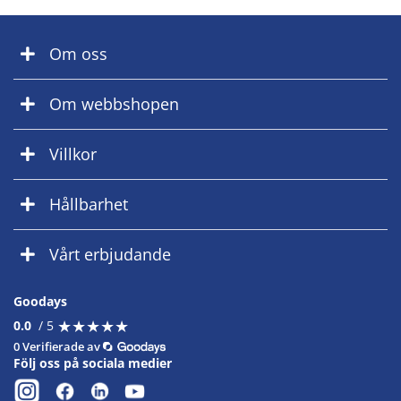
Om oss
Om webbshopen
Villkor
Hållbarhet
Vårt erbjudande
Goodays
★
★
★
★
★
★
★
★
★
★
0.0
/ 5
0 Verifierade av
Följ oss på sociala medier