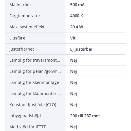
Märkström
500 mA
Färgtemperatur
4000 K
Max. systemeffekt
20.4 W
Ljusfärg
Vit
Justerbarhet
Ej justerbar
Lämplig för traversmontering
Nej
Lämplig för pelar-/golvmontering
Nej
Lämplig för skenmontage
Nej
Lämplig för klämmontering
Nej
Konstant ljusflöde (CLO)
Nej
Inbyggnadshöjd
200 till 237 mm
Med stöd för IFTTT
Nej