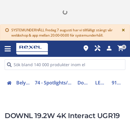
G
×
SYSTEMUNDERHÅLL Fredag 7 augusti har vi tillfälligt stängt vår
info
webbshop & app mellan 20:00-00:00 för systemunderhåll.
place
handyman
person
shopping_cart
0
Belysning (70-83)
74 - Spotlights/downlights/kontaktskenor
Downlights LED
LED XL 12-42W
910505103614
DOWNL 19.2W 4K Interact UGR19