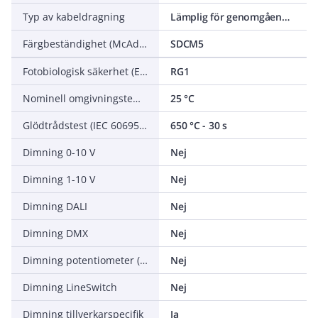
Typ av kabeldragning
Lämplig för genomgående ledning
Färgbeständighet (McAdam ellipse)
SDCM5
Fotobiologisk säkerhet (EN 62471)
RG1
Nominell omgivningstemperatur enligt IEC 62722-2-1
25 °C
Glödtrådstest (IEC 60695-2-11)
650 °C - 30 s
Dimning 0-10 V
Nej
Dimning 1-10 V
Nej
Dimning DALI
Nej
Dimning DMX
Nej
Dimning potentiometer (integrerad)
Nej
Dimning LineSwitch
Nej
Dimning tillverkarspecifik
Ja