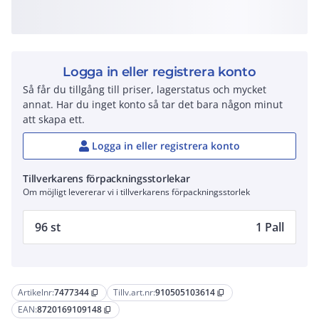
Logga in eller registrera konto
Så får du tillgång till priser, lagerstatus och mycket
annat. Har du inget konto så tar det bara någon minut
att skapa ett.
Logga in eller registrera konto
Tillverkarens förpackningsstorlekar
Om möjligt levererar vi i tillverkarens förpackningsstorlek
96 st
1 Pall
Artikelnr:
7477344
Tillv.art.nr:
910505103614
content_copy
content_copy
EAN:
8720169109148
content_copy