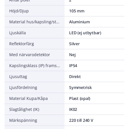
Höjd/Djup
105 mm
Material hus/kapsling/stomme
Aluminium
Ljuskälla
LED (ej utbytbar)
Reflektorfärg
Silver
Med närvarodetektor
Nej
Kapslingsklass (IP) framsida
IP54
Ljusuttag
Direkt
Ljusfördelning
Symmetrisk
Material Kupa/Kåpa
Plast (opal)
Slagtålighet (IK)
IK02
Märkspänning
220 till 240 V