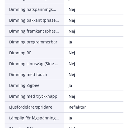
Dimning nätspänningsmodulering
Nej
Dimning bakkant (phase cut-off)
Nej
Dimning framkant (phase cut-on)
Nej
Dimning programmerbar
Ja
Dimning RF
Nej
Dimning sinusvåg (Sine Wave Reduction)
Nej
Dimning med touch
Nej
Dimning Zigbee
Ja
Dimning med tryckknapp
Nej
Ljusfördelare/spridare
Reflektor
Lämplig för lågspänningssystem
Ja