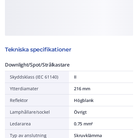
Tekniska specifikationer
Downlight/Spot/Strålkastare
Skyddsklass (IEC 61140)
II
Ytterdiamater
216 mm
Reflektor
Högblank
Lamphållare/sockel
Övrigt
Ledararea
0.75 mm²
Typ av anslutning
Skruvklämma