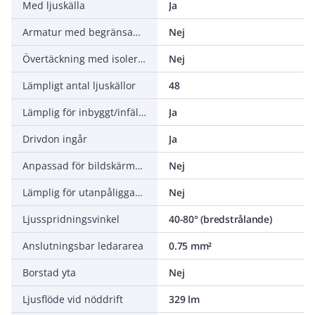
Med ljuskälla
Ja
Armatur med begränsad yttemperatur "D" (EN 60598-2-24)
Nej
Övertäckning med isolering
Nej
Lämpligt antal ljuskällor
48
Lämplig för inbyggt/infällt montage
Ja
Drivdon ingår
Ja
Anpassad för bildskärmsarbete (EN 12464-1)
Nej
Lämplig för utanpåliggande montage
Nej
Ljusspridningsvinkel
40-80° (bredstrålande)
Anslutningsbar ledararea
0.75 mm²
Borstad yta
Nej
Ljusflöde vid nöddrift
329 lm