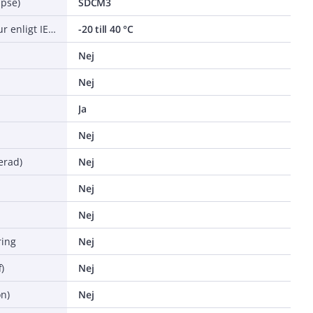
ipse)
SDCM3
Nominell omgivningstemperatur enligt IEC 62722-2-1
-20 till 40 °C
Nej
Nej
Ja
Nej
erad)
Nej
Nej
Nej
ing
Nej
)
Nej
n)
Nej