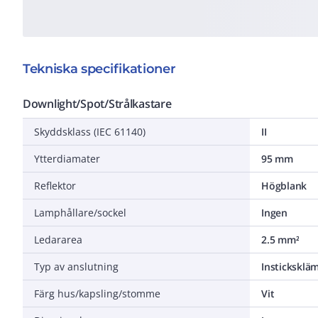
Tekniska specifikationer
Downlight/Spot/Strålkastare
Skyddsklass (IEC 61140)
II
Ytterdiamater
95 mm
Reflektor
Högblank
Lamphållare/sockel
Ingen
Ledararea
2.5 mm²
Typ av anslutning
Instickskl
Färg hus/kapsling/stomme
Vit