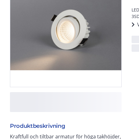
LED
3SD
Produktbeskrivning
Kraftfull och tiltbar armatur för höga takhöjder,
fasdimringsbart drivdon och direkt 230V-anslutning.