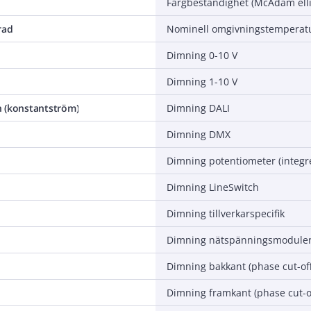
Färgbeständighet (McAdam ell
rad
Dimning 0-10 V
Dimning 1-10 V
 (konstantström)
Dimning DALI
Dimning DMX
Dimning potentiometer (integr
Dimning LineSwitch
Dimning tillverkarspecifik
Dimning nätspänningsmoduler
Dimning bakkant (phase cut-off
Dimning framkant (phase cut-o