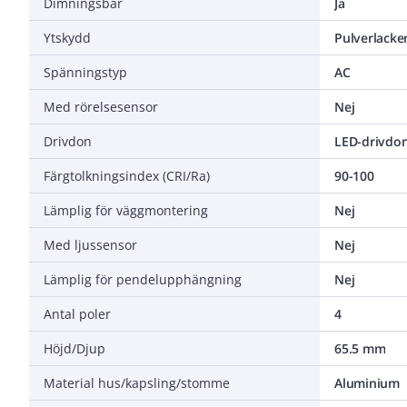
Dimningsbar
Ja
Ytskydd
Pulverlacke
Spänningstyp
AC
Med rörelsesensor
Nej
Drivdon
LED-drivdon
Färgtolkningsindex (CRI/Ra)
90-100
Lämplig för väggmontering
Nej
Med ljussensor
Nej
Lämplig för pendelupphängning
Nej
Antal poler
4
Höjd/Djup
65.5 mm
Material hus/kapsling/stomme
Aluminium