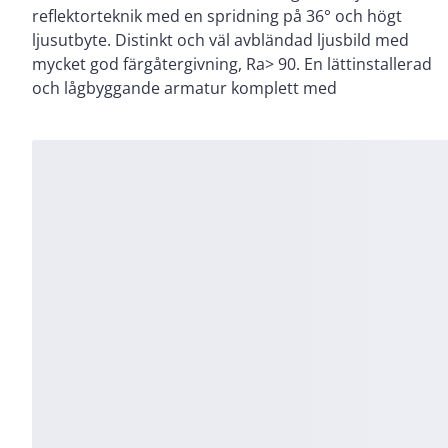
reflektorteknik med en spridning på 36° och högt
Snabbplintar för vidarekoppling samt skruvfri
ljusutbyte. Distinkt och väl avbländad ljusbild med
dragavlastning. Levereras komplett med drivdon för
mycket god färgåtergivning, Ra> 90. En lättinstallerad
och lågbyggande armatur komplett med