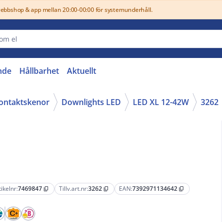
webbshop & app mellan 20:00-00:00 för systemunderhåll.
nde
Hållbarhet
Aktuellt
kontaktskenor
Downlights LED
LED XL 12-42W
3262
tikelnr:
7469847
Tillv.art.nr:
3262
EAN:
7392971134642
content_copy
content_copy
content_copy