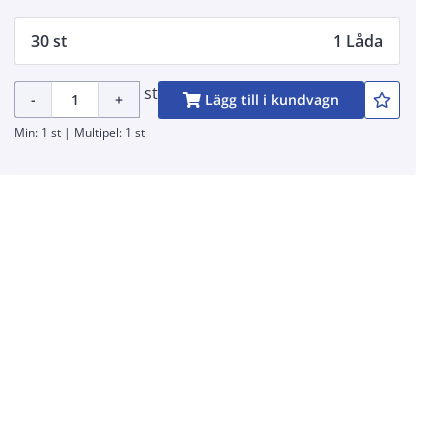
30 st
1 Låda
st
-
+
Lägg till i kundvagn
Min: 1 st | Multipel: 1 st