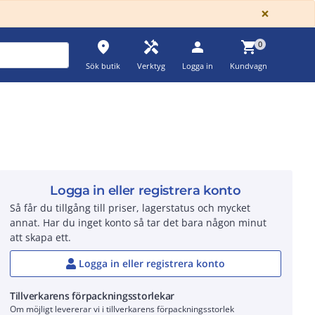
GLOBA
×
place
handyman
person
shopping_cart
0
Sök butik
Verktyg
Logga in
Kundvagn
Logga in eller registrera konto
Så får du tillgång till priser, lagerstatus och mycket
annat. Har du inget konto så tar det bara någon minut
att skapa ett.
Logga in eller registrera konto
Tillverkarens förpackningsstorlekar
Om möjligt levererar vi i tillverkarens förpackningsstorlek