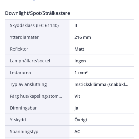
Downlight/Spot/Strålkastare
Skyddsklass (IEC 61140)
II
Ytterdiamater
216 mm
Reflektor
Matt
Lamphållare/sockel
Ingen
Ledararea
1 mm²
Typ av anslutning
Insticksklämma (snabbklämma)
Färg hus/kapsling/stomme
Vit
Dimningsbar
Ja
Ytskydd
Övrigt
Spänningstyp
AC