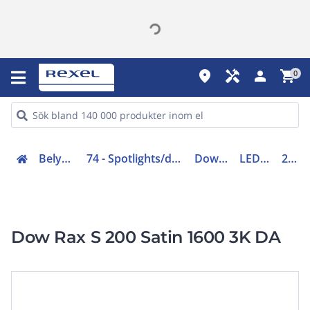
place
handyman
person
shopping_cart
0
Belysning (70-83)
74 - Spotlights/downlights/kontaktskenor
Downlights LED
LED XL 12-42W
212515
Dow Rax S 200 Satin 1600 3K DA