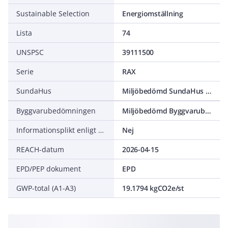
Sustainable Selection
Energiomställning
Lista
74
UNSPSC
39111500
Serie
RAX
SundaHus
Miljöbedömd SundaHus C-
Byggvarubedömningen
Miljöbedömd Byggvarubedömning Undviks
Informationsplikt enligt REACH
Nej
REACH-datum
2026-04-15
EPD/PEP dokument
EPD
GWP-total (A1-A3)
19.1794 kgCO2e/st