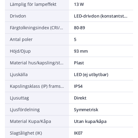
Lämplig för lampeffekt
13 W
Drivdon
LED-drivdon (konstantström)
Färgtolkningsindex (CRI/Ra)
80-89
Antal poler
5
Höjd/Djup
93 mm
Material hus/kapsling/stomme
Plast
Ljuskälla
LED (ej utbytbar)
Kapslingsklass (IP) framsida
IP54
Ljusuttag
Direkt
Ljusfördelning
Symmetrisk
Material Kupa/Kåpa
Utan kupa/kåpa
Slagtålighet (IK)
IK07