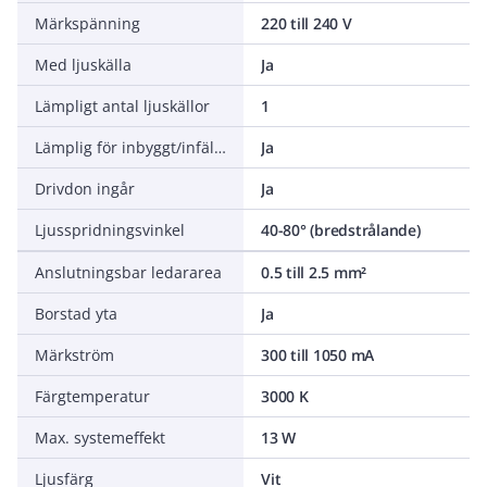
Märkspänning
220 till 240 V
Med ljuskälla
Ja
Lämpligt antal ljuskällor
1
Lämplig för inbyggt/infällt montage
Ja
Drivdon ingår
Ja
Ljusspridningsvinkel
40-80° (bredstrålande)
Anslutningsbar ledararea
0.5 till 2.5 mm²
Borstad yta
Ja
Märkström
300 till 1050 mA
Färgtemperatur
3000 K
Max. systemeffekt
13 W
Ljusfärg
Vit