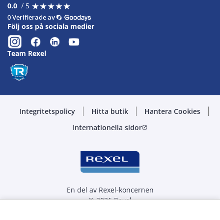
★
★
★
★
★
★
★
★
★
★
0.0
/ 5
0 Verifierade av
Följ oss på sociala medier
Team Rexel
Integritetspolicy
Hitta butik
Hantera Cookies
Internationella sidor
open_in_new
En del av Rexel-koncernen
© 2026 Rexel
Välj kvantitet