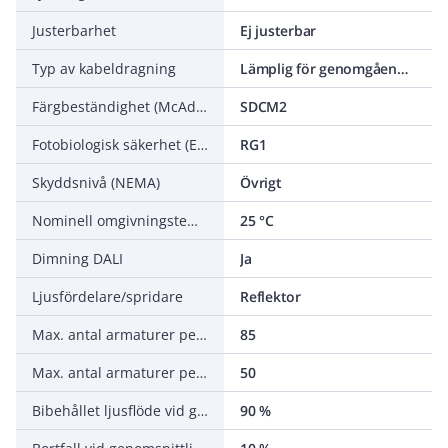
Justerbarhet
Ej justerbar
Typ av kabeldragning
Lämplig för genomgående ledning
Färgbeständighet (McAdam ellipse)
SDCM2
Fotobiologisk säkerhet (EN 62471)
RG1
Skyddsnivå (NEMA)
Övrigt
Nominell omgivningstemperatur enligt IEC 62722-2-1
25 °C
Dimning DALI
Ja
Ljusfördelare/spridare
Reflektor
Max. antal armaturer per automatsäkring C16 (MCB)
85
Max. antal armaturer per automatsäkring B16 (MCB)
50
Bibehållet ljusflöde vid genomsnittlig livslängd 100 000 tim (25 °C omgivning)
90 %