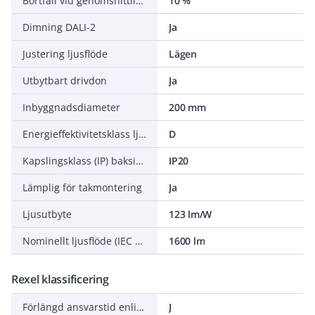
Bortfall vid genomsnittlig livslängd 100 000 tim (25 °C omgivning)
10 %
Dimning DALI-2
Ja
Justering ljusflöde
Lägen
Utbytbart drivdon
Ja
Inbyggnadsdiameter
200 mm
Energieffektivitetsklass ljuskälla (EU 2019/2015)
D
Kapslingsklass (IP) baksida
IP20
Lämplig för takmontering
Ja
Ljusutbyte
123 lm/W
Nominellt ljusflöde (IEC 62722-2-1)
1600 lm
Rexel klassificering
Förlängd ansvarstid enligt ALEM-09
J