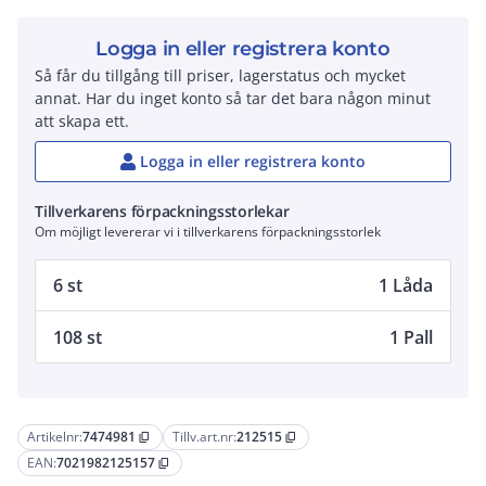
Logga in eller registrera konto
Så får du tillgång till priser, lagerstatus och mycket
annat. Har du inget konto så tar det bara någon minut
att skapa ett.
Logga in eller registrera konto
Tillverkarens förpackningsstorlekar
Om möjligt levererar vi i tillverkarens förpackningsstorlek
6 st
1 Låda
108 st
1 Pall
Artikelnr:
7474981
Tillv.art.nr:
212515
content_copy
content_copy
EAN:
7021982125157
content_copy