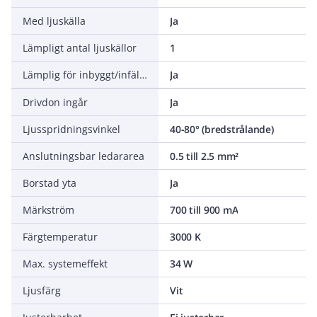
Med ljuskälla
Ja
Lämpligt antal ljuskällor
1
Lämplig för inbyggt/infällt montage
Ja
Drivdon ingår
Ja
Ljusspridningsvinkel
40-80° (bredstrålande)
Anslutningsbar ledararea
0.5 till 2.5 mm²
Borstad yta
Ja
Märkström
700 till 900 mA
Färgtemperatur
3000 K
Max. systemeffekt
34 W
Ljusfärg
Vit