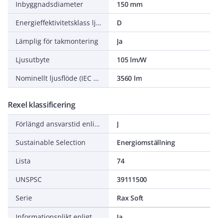
Inbyggnadsdiameter
150 mm
Energieffektivitetsklass ljuskälla (EU 2019/2015)
D
Lämplig för takmontering
Ja
Ljusutbyte
105 lm/W
Nominellt ljusflöde (IEC 62722-2-1)
3560 lm
Rexel klassificering
Förlängd ansvarstid enligt ALEM-09
J
Sustainable Selection
Energiomställning
Lista
74
UNSPSC
39111500
Serie
Rax Soft
Informationsplikt enligt REACH
Ja