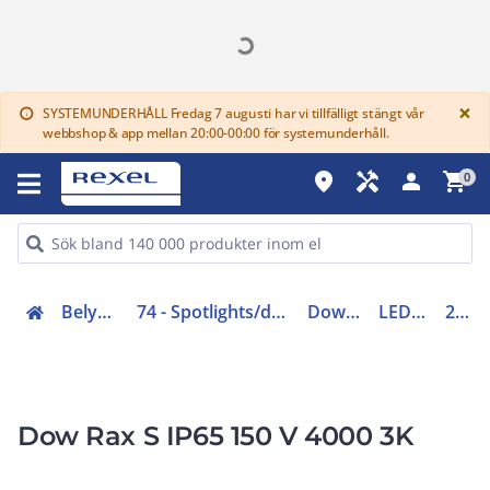
G
×
SYSTEMUNDERHÅLL Fredag 7 augusti har vi tillfälligt stängt vår
info
webbshop & app mellan 20:00-00:00 för systemunderhåll.
place
handyman
person
shopping_cart
0
Belysning (70-83)
74 - Spotlights/downlights/kontaktskenor
Downlights LED
LED XL 12-42W
212750
Dow Rax S IP65 150 V 4000 3K