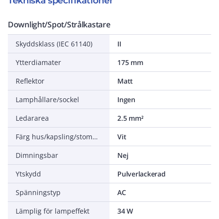
Tekniska specifikationer
Downlight/Spot/Strålkastare
Skyddsklass (IEC 61140)
II
Ytterdiamater
175 mm
Reflektor
Matt
Lamphållare/sockel
Ingen
Ledararea
2.5 mm²
Färg hus/kapsling/stomme
Vit
Dimningsbar
Nej
Ytskydd
Pulverlackerad
Spänningstyp
AC
Lämplig för lampeffekt
34 W