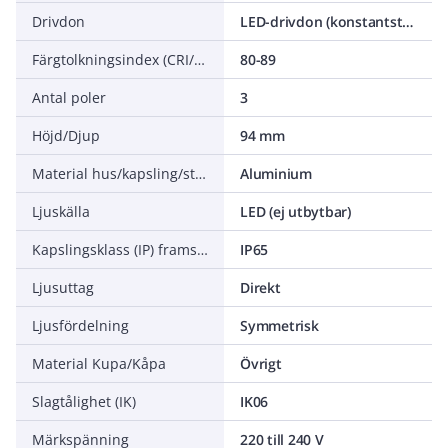
Drivdon
LED-drivdon (konstantström)
Färgtolkningsindex (CRI/Ra)
80-89
Antal poler
3
Höjd/Djup
94 mm
Material hus/kapsling/stomme
Aluminium
Ljuskälla
LED (ej utbytbar)
Kapslingsklass (IP) framsida
IP65
Ljusuttag
Direkt
Ljusfördelning
Symmetrisk
Material Kupa/Kåpa
Övrigt
Slagtålighet (IK)
IK06
Märkspänning
220 till 240 V