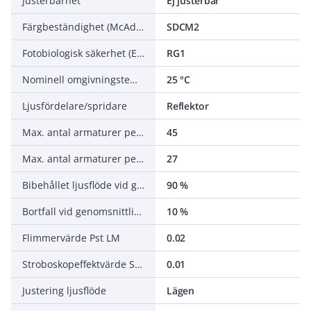
Justerbarhet
Ej justerbar
Färgbeständighet (McAdam ellipse)
SDCM2
Fotobiologisk säkerhet (EN 62471)
RG1
Nominell omgivningstemperatur enligt IEC 62722-2-1
25 °C
Ljusfördelare/spridare
Reflektor
Max. antal armaturer per automatsäkring C16 (MCB)
45
Max. antal armaturer per automatsäkring B16 (MCB)
27
Bibehållet ljusflöde vid genomsnittlig livslängd 100 000 tim (25 °C omgivning)
90 %
Bortfall vid genomsnittlig livslängd 100 000 tim (25 °C omgivning)
10 %
Flimmervärde Pst LM
0.02
Stroboskopeffektvärde SVM
0.01
Justering ljusflöde
Lägen