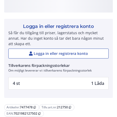
Logga in eller registrera konto
Så får du tillgång till priser, lagerstatus och mycket
annat. Har du inget konto så tar det bara någon minut
att skapa ett.
Logga in eller registrera konto
Tillverkarens förpackningsstorlekar
Om möjligt levererar vi i tillverkarens förpackningsstorlek
4 st
1 Låda
Artikelnr:
7477478
Tillv.art.nr:
212750
content_copy
content_copy
EAN:
7021982127502
content_copy