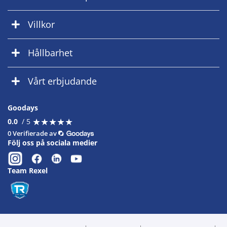
Villkor
Hållbarhet
Vårt erbjudande
Goodays
★
★
★
★
★
★
★
★
★
★
0.0
/ 5
0 Verifierade av
Följ oss på sociala medier
Team Rexel