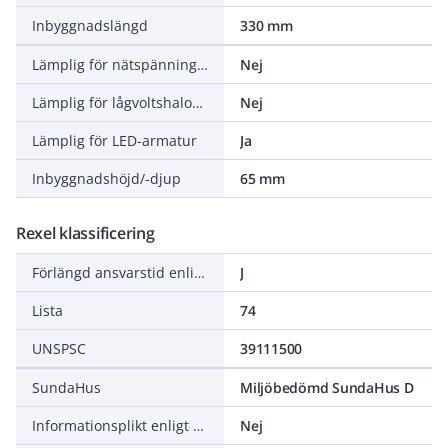
Inbyggnadslängd
330 mm
Lämplig för nätspänningshalogen
Nej
Lämplig för lågvoltshalogenlampor
Nej
Lämplig för LED-armatur
Ja
Inbyggnadshöjd/-djup
65 mm
Rexel klassificering
Förlängd ansvarstid enligt ALEM-09
J
Lista
74
UNSPSC
39111500
SundaHus
Miljöbedömd SundaHus D
Informationsplikt enligt REACH
Nej