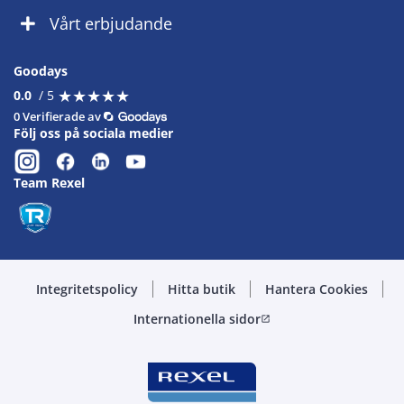
Vårt erbjudande
Goodays
★
★
★
★
★
★
★
★
★
★
0.0
/ 5
0 Verifierade av
Följ oss på sociala medier
Team Rexel
Integritetspolicy
Hitta butik
Hantera Cookies
Internationella sidor
open_in_new