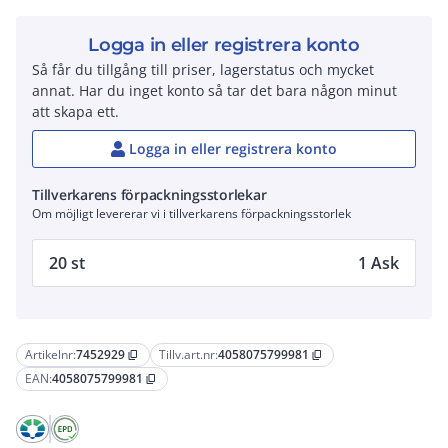
Logga in eller registrera konto
Så får du tillgång till priser, lagerstatus och mycket
annat. Har du inget konto så tar det bara någon minut
att skapa ett.
Logga in eller registrera konto
Tillverkarens förpackningsstorlekar
Om möjligt levererar vi i tillverkarens förpackningsstorlek
20 st
1 Ask
Artikelnr:
7452929
Tillv.art.nr:
4058075799981
content_copy
content_copy
EAN:
4058075799981
content_copy