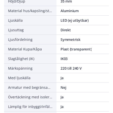
Höjd/Djup
35 mm
Material hus/kapsling/stomme
Aluminium
Ljuskälla
LED (ej utbytbar)
Ljusuttag
Direkt
Ljusfördelning
Symmetrisk
Material Kupa/Kåpa
Plast (transparent)
Slagtålighet (IK)
IK03
Märkspänning
220 till 240 V
Med ljuskälla
Ja
Armatur med begränsad yttemperatur "D" (EN 60598-2-24)
Nej
Övertäckning med isolering
Ja
Lämplig för inbyggt/infällt montage
Ja