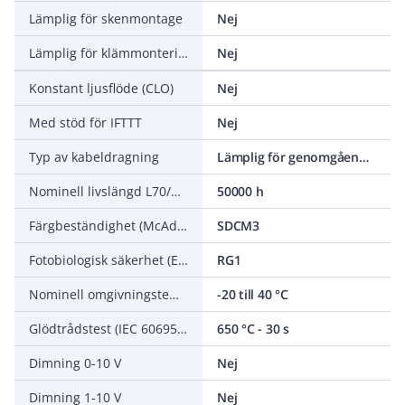
Lämplig för skenmontage
Nej
Lämplig för klämmontering
Nej
Konstant ljusflöde (CLO)
Nej
Med stöd för IFTTT
Nej
Typ av kabeldragning
Lämplig för genomgående ledning
Nominell livslängd L70/B50 vid 25 °C
50000 h
Färgbeständighet (McAdam ellipse)
SDCM3
Fotobiologisk säkerhet (EN 62471)
RG1
Nominell omgivningstemperatur enligt IEC 62722-2-1
-20 till 40 °C
Glödtrådstest (IEC 60695-2-11)
650 °C - 30 s
Dimning 0-10 V
Nej
Dimning 1-10 V
Nej