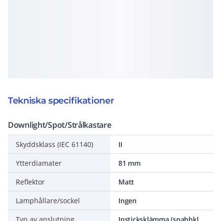
Tekniska specifikationer
Downlight/Spot/Strålkastare
Skyddsklass (IEC 61140)
II
Ytterdiamater
81 mm
Reflektor
Matt
Lamphållare/sockel
Ingen
Typ av anslutning
Insticksklämma (snabbklämma)