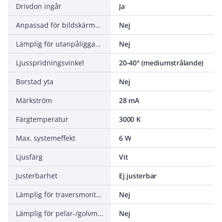
Drivdon ingår
Ja
Anpassad för bildskärmsarbete (EN 12464-1)
Nej
Lämplig för utanpåliggande montage
Nej
Ljusspridningsvinkel
20-40° (mediumstrålande)
Borstad yta
Nej
Märkström
28 mA
Färgtemperatur
3000 K
Max. systemeffekt
6 W
Ljusfärg
Vit
Justerbarhet
Ej justerbar
Lämplig för traversmontering
Nej
Lämplig för pelar-/golvmontering
Nej