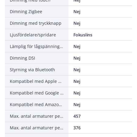
Dimning Zigbee
Nej
Dimning med tryckknapp
Nej
Ljusfördelare/spridare
Fokuslins
Lämplig för lågspänningssystem
Nej
Dimning DSI
Nej
Styrning via Bluetooth
Nej
Kompatibel med Apple HomeKit
Nej
Kompatibel med Google Assistant
Nej
Kompatibel med Amazon Alexa
Nej
Max. antal armaturer per automatsäkring C16 (MCB)
457
Max. antal armaturer per automatsäkring B16 (MCB)
376