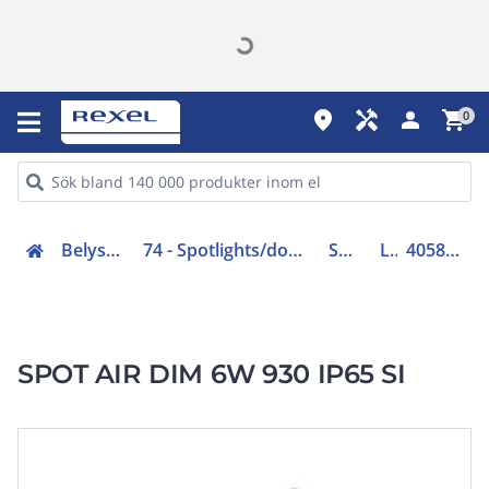
place
handyman
person
shopping_cart
0
Belysning (70-83)
74 - Spotlights/downlights/kontaktskenor
Spotlights
LED
4058075799981
SPOT AIR DIM 6W 930 IP65 SI