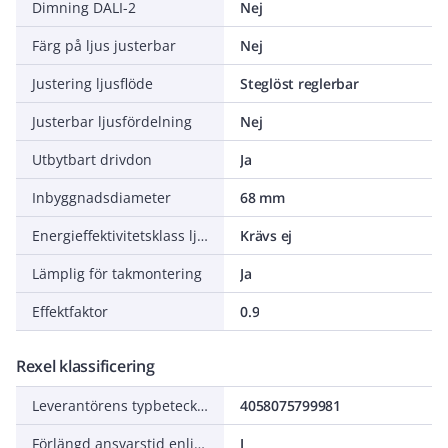
Dimning DALI-2
Nej
Färg på ljus justerbar
Nej
Justering ljusflöde
Steglöst reglerbar
Justerbar ljusfördelning
Nej
Utbytbart drivdon
Ja
Inbyggnadsdiameter
68 mm
Energieffektivitetsklass ljuskälla (EU 2019/2015)
Krävs ej
Lämplig för takmontering
Ja
Effektfaktor
0.9
Rexel klassificering
Leverantörens typbeteckning
4058075799981
Förlängd ansvarstid enligt ALEM-09
J