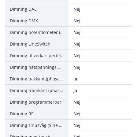
Dimning DALI
Nej
Dimning DMX
Nej
Dimning potentiometer (integrerad)
Nej
Dimning LineSwitch
Nej
Dimning tillverkarspecifik
Nej
Dimning nätspänningsmodulering
Nej
Dimning bakkant (phase cut-off)
Ja
Dimning framkant (phase cut-on)
Ja
Dimning programmerbar
Nej
Dimning RF
Nej
Dimning sinusvåg (Sine Wave Reduction)
Nej
Dimning med touch
Nej