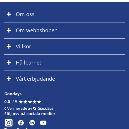
Om oss
Om webbshopen
Villkor
Hållbarhet
Vårt erbjudande
Goodays
★
★
★
★
★
★
★
★
★
★
0.0
/ 5
0 Verifierade av
Följ oss på sociala medier