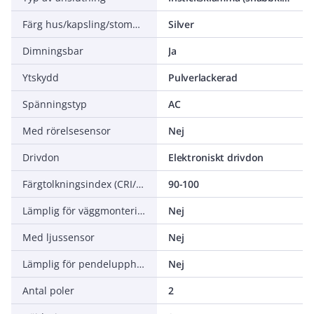
Färg hus/kapsling/stomme
Silver
Dimningsbar
Ja
Ytskydd
Pulverlackerad
Spänningstyp
AC
Med rörelsesensor
Nej
Drivdon
Elektroniskt drivdon
Färgtolkningsindex (CRI/Ra)
90-100
Lämplig för väggmontering
Nej
Med ljussensor
Nej
Lämplig för pendelupphängning
Nej
Antal poler
2