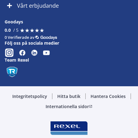
Vårt erbjudande
Goodays
★
★
★
★
★
★
★
★
★
★
0.0
/ 5
0 Verifierade av
Följ oss på sociala medier
Team Rexel
Integritetspolicy
Hitta butik
Hantera Cookies
Internationella sidor
open_in_new