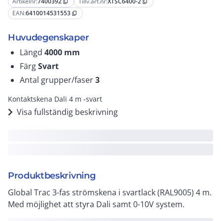
Artikelnr:
7400392
Tillv.art.nr:
XTSC6400-2
content_copy
content_copy
EAN:
6410014531553
content_copy
Huvudegenskaper
Längd
4000
mm
Färg
Svart
Antal grupper/faser
3
Kontaktskena Dali 4 m -svart
Visa fullständig beskrivning
Produktbeskrivning
Global Trac 3-fas strömskena i svartlack (RAL9005) 4 m.
Med möjlighet att styra Dali samt 0-10V system.