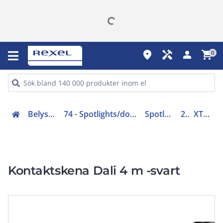
place
handyman
person
shopping_cart
0
Belysning (70-83)
74 - Spotlights/downlights/kontaktskenor
Spotlightsskenor
230V
XTSC6400-2
Kontaktskena Dali 4 m -svart