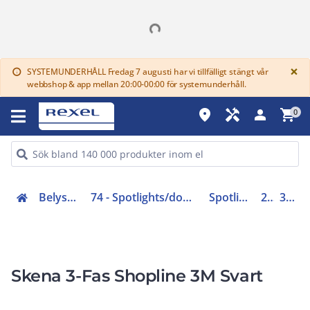
G
×
SYSTEMUNDERHÅLL Fredag 7 augusti har vi tillfälligt stängt vår
info
webbshop & app mellan 20:00-00:00 för systemunderhåll.
place
handyman
person
shopping_cart
0
Belysning (70-83)
74 - Spotlights/downlights/kontaktskenor
Spotlightsskenor
230V
314421
Skena 3-Fas Shopline 3M Svart