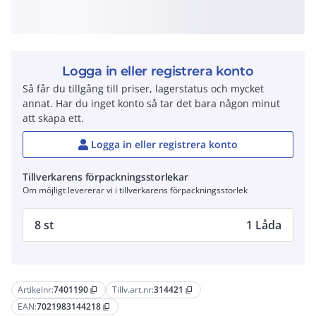
Logga in eller registrera konto
Så får du tillgång till priser, lagerstatus och mycket
annat. Har du inget konto så tar det bara någon minut
att skapa ett.
Logga in eller registrera konto
Tillverkarens förpackningsstorlekar
Om möjligt levererar vi i tillverkarens förpackningsstorlek
8 st
1 Låda
Artikelnr:
7401190
Tillv.art.nr:
314421
content_copy
content_copy
EAN:
7021983144218
content_copy