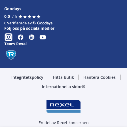
Goodays
★
★
★
★
★
★
★
★
★
★
0.0
/ 5
0 Verifierade av
Följ oss på sociala medier
Team Rexel
Integritetspolicy
Hitta butik
Hantera Cookies
Internationella sidor
open_in_new
En del av Rexel-koncernen