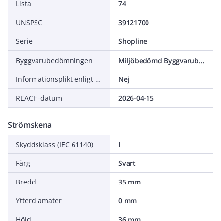
Lista
74
UNSPSC
39121700
Serie
Shopline
Byggvarubedömningen
Miljöbedömd Byggvarubedömning Accepteras
Informationsplikt enligt REACH
Nej
REACH-datum
2026-04-15
Strömskena
Skyddsklass (IEC 61140)
I
Färg
Svart
Bredd
35 mm
Ytterdiamater
0 mm
Höjd
36 mm