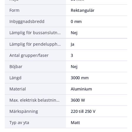
Form
Rektangulär
Inbyggnadsbredd
0 mm
Lämplig för bussanslutning
Nej
Lämplig för pendelupphängning
Ja
Antal grupper/faser
3
Böjbar
Nej
Längd
3000 mm
Material
Aluminium
Max. elektrisk belastningsförmåga per fas
3600 W
Märkspänning
220 till 250 V
Typ av yta
Matt