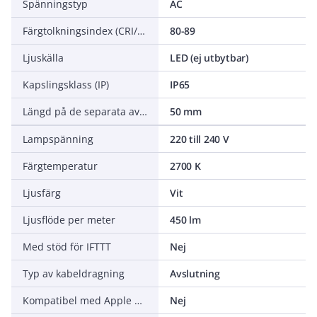
Spänningstyp
AC
Färgtolkningsindex (CRI/Ra)
80-89
Ljuskälla
LED (ej utbytbar)
Kapslingsklass (IP)
IP65
Längd på de separata avsnitten
50 mm
Lampspänning
220 till 240 V
Färgtemperatur
2700 K
Ljusfärg
Vit
Ljusflöde per meter
450 lm
Med stöd för IFTTT
Nej
Typ av kabeldragning
Avslutning
Kompatibel med Apple HomeKit
Nej