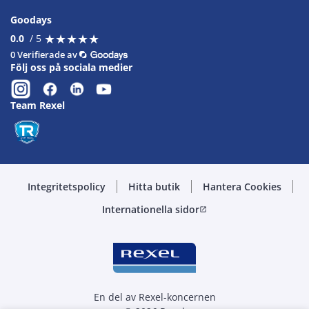
Goodays
★
★
★
★
★
★
★
★
★
★
0.0
/ 5
0 Verifierade av
Följ oss på sociala medier
Team Rexel
Integritetspolicy
Hitta butik
Hantera Cookies
Internationella sidor
open_in_new
En del av Rexel-koncernen