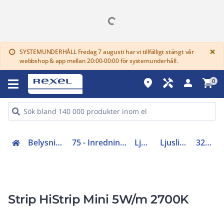
G
×
SYSTEMUNDERHÅLL Fredag 7 augusti har vi tillfälligt stängt vår
info
webbshop & app mellan 20:00-00:00 för systemunderhåll.
place
handyman
person
shopping_cart
0
Belysning (70-83)
75 - Inredningsarmaturer
Ljuslister
Ljuslister LED
3206851
Strip HiStrip Mini 5W/m 2700K