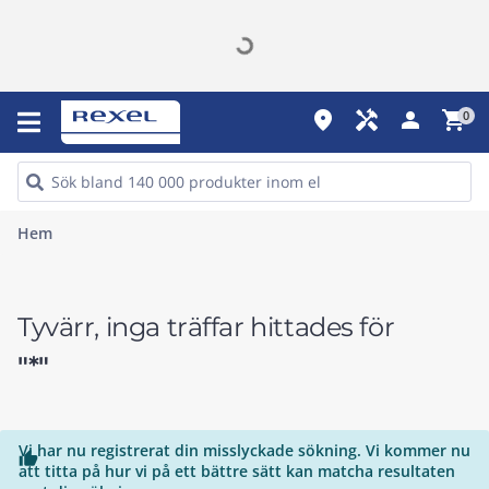
place
handyman
person
shopping_cart
0
Hem
Tyvärr, inga träffar hittades för
"*"
Vi har nu registrerat din misslyckade sökning. Vi kommer nu

att titta på hur vi på ett bättre sätt kan matcha resultaten