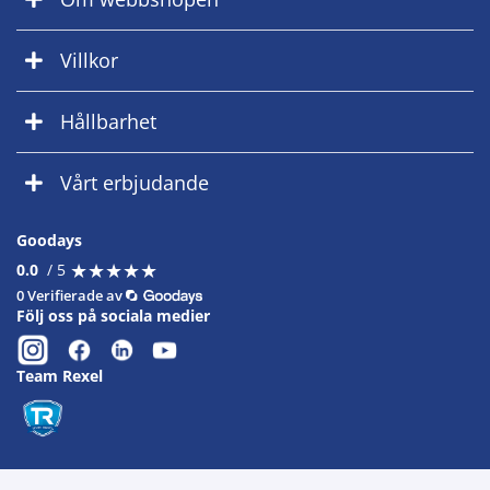
Villkor
Hållbarhet
Vårt erbjudande
Goodays
★
★
★
★
★
★
★
★
★
★
0.0
/ 5
0 Verifierade av
Följ oss på sociala medier
Team Rexel