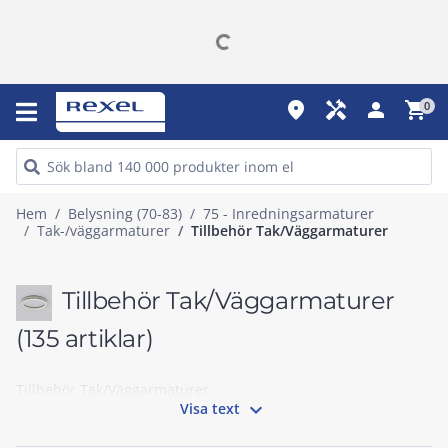
place
handyman
person
shopping_cart
0
Hem
Belysning (70-83)
75 - Inredningsarmaturer
Tak-/väggarmaturer
Tillbehör Tak/Väggarmaturer
Tillbehör Tak/Väggarmaturer
(135 artiklar)
Tillbehör Tak/Väggarmaturer

Visa text