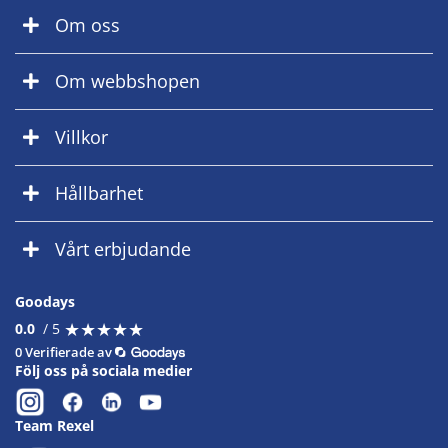
Om oss
Om webbshopen
Villkor
Hållbarhet
Vårt erbjudande
Goodays
★
★
★
★
★
★
★
★
★
★
0.0
/ 5
0 Verifierade av
Följ oss på sociala medier
Team Rexel