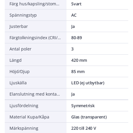
Färg hus/kapsling/stomme
Svart
Spänningstyp
AC
Justerbar
Ja
Färgtolkningsindex (CRI/Ra)
80-89
Antal poler
3
Längd
420 mm
Höjd/Djup
85 mm
Ljuskälla
LED (ej utbytbar)
Elanslutning med kontaktsystem
Ja
Ljusfördelning
Symmetrisk
Material Kupa/Kåpa
Glas (transparent)
Märkspänning
220 till 240 V