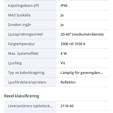
Kapslingsklass (IP)
IP65
Med ljuskälla
Ja
Drivdon ingår
Ja
Ljusspridningsvinkel
20-40° (mediumstrålande)
Färgtemperatur
2900 till 3100 K
Max. systemeffekt
8 W
Ljusfärg
Vit
Typ av kabeldragning
Lämplig för genomgående ledning
Ljusfördelare/spridare
Reflektor
Rexel klassificering
Leverantörens typbeteckning
2110-60