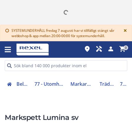
G
×
SYSTEMUNDERHÅLL Fredag 7 augusti har vi tillfälligt stängt vår
info
webbshop & app mellan 20:00-00:00 för systemunderhåll.
place
handyman
person
shopping_cart
0
Belysning (70-83)
77 - Utomhusarmaturer och stolpar
Markarmaturer och tillbehör
Trädgårdsspot LED
7761568
Markspett Lumina sv