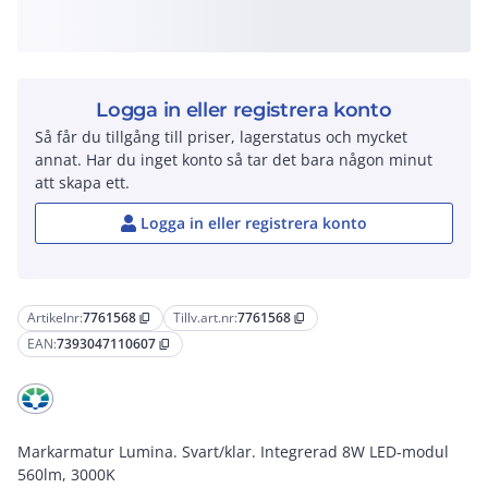
Logga in eller registrera konto
Så får du tillgång till priser, lagerstatus och mycket
annat. Har du inget konto så tar det bara någon minut
att skapa ett.
Logga in eller registrera konto
Artikelnr:
7761568
Tillv.art.nr:
7761568
content_copy
content_copy
EAN:
7393047110607
content_copy
Markarmatur Lumina. Svart/klar. Integrerad 8W LED-modul
560lm, 3000K