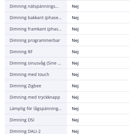
Dimning nätspänningsmodulering
Nej
Dimning bakkant (phase cut-off)
Nej
Dimning framkant (phase cut-on)
Nej
Dimning programmerbar
Nej
Dimning RF
Nej
Dimning sinusvåg (Sine Wave Reduction)
Nej
Dimning med touch
Nej
Dimning Zigbee
Nej
Dimning med tryckknapp
Nej
Lämplig för lågspänningssystem
Nej
Dimning DSI
Nej
Dimning DALI-2
Nej