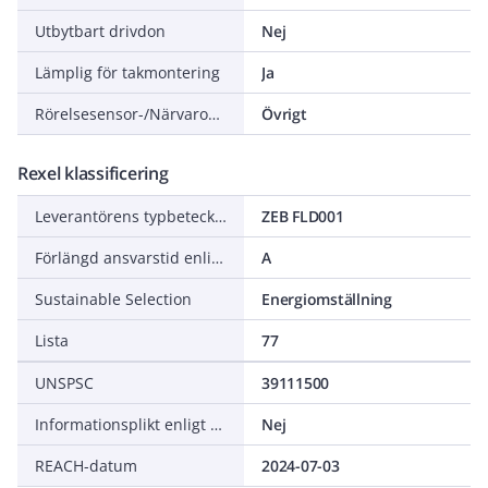
Utbytbart drivdon
Nej
Lämplig för takmontering
Ja
Rörelsesensor-/Närvarodetektorteknik
Övrigt
Rexel klassificering
Leverantörens typbeteckning
ZEB FLD001
Förlängd ansvarstid enligt ALEM-09
A
Sustainable Selection
Energiomställning
Lista
77
UNSPSC
39111500
Informationsplikt enligt REACH
Nej
REACH-datum
2024-07-03