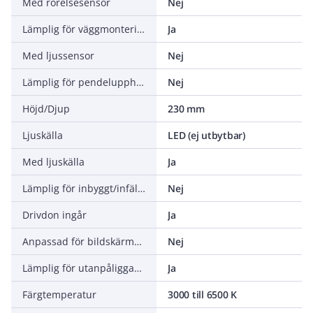
Med rörelsesensor
Nej
Lämplig för väggmontering
Ja
Med ljussensor
Nej
Lämplig för pendelupphängning
Nej
Höjd/Djup
230 mm
Ljuskälla
LED (ej utbytbar)
Med ljuskälla
Ja
Lämplig för inbyggt/infällt montage
Nej
Drivdon ingår
Ja
Anpassad för bildskärmsarbete (EN 12464-1)
Nej
Lämplig för utanpåliggande montage
Ja
Färgtemperatur
3000 till 6500 K