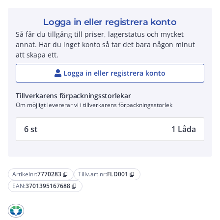
Logga in eller registrera konto
Så får du tillgång till priser, lagerstatus och mycket
annat. Har du inget konto så tar det bara någon minut
att skapa ett.
Logga in eller registrera konto
Tillverkarens förpackningsstorlekar
Om möjligt levererar vi i tillverkarens förpackningsstorlek
6 st
1 Låda
Artikelnr:
7770283
Tillv.art.nr:
FLD001
content_copy
content_copy
EAN:
3701395167688
content_copy