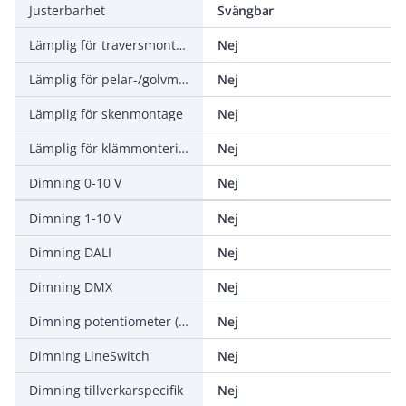
Justerbarhet
Svängbar
Lämplig för traversmontering
Nej
Lämplig för pelar-/golvmontering
Nej
Lämplig för skenmontage
Nej
Lämplig för klämmontering
Nej
Dimning 0-10 V
Nej
Dimning 1-10 V
Nej
Dimning DALI
Nej
Dimning DMX
Nej
Dimning potentiometer (integrerad)
Nej
Dimning LineSwitch
Nej
Dimning tillverkarspecifik
Nej