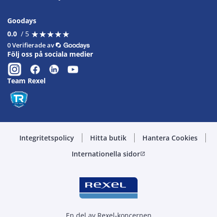
Goodays
★
★
★
★
★
★
★
★
★
★
0.0
/ 5
0 Verifierade av
Följ oss på sociala medier
Team Rexel
Integritetspolicy
Hitta butik
Hantera Cookies
Internationella sidor
open_in_new
En del av Rexel-koncernen