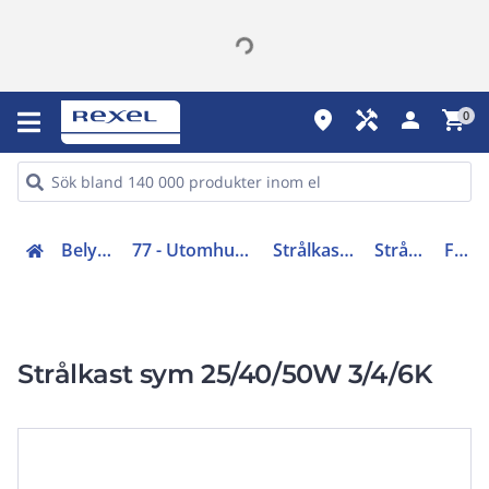
place
handyman
person
shopping_cart
0
Belysning (70-83)
77 - Utomhusarmaturer och stolpar
Strålkastare och tillbehör
Strålkastare LED
FLD001
Strålkast sym 25/40/50W 3/4/6K