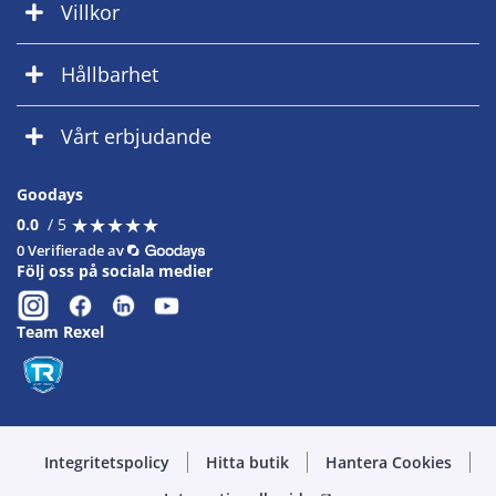
Villkor
Hållbarhet
Vårt erbjudande
Goodays
★
★
★
★
★
★
★
★
★
★
0.0
/ 5
0 Verifierade av
Följ oss på sociala medier
Team Rexel
Integritetspolicy
Hitta butik
Hantera Cookies