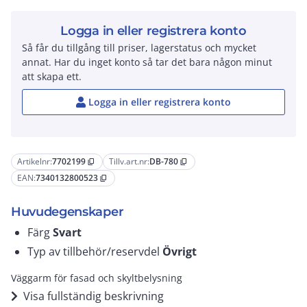
Logga in eller registrera konto
Så får du tillgång till priser, lagerstatus och mycket
annat. Har du inget konto så tar det bara någon minut
att skapa ett.
Logga in eller registrera konto
Artikelnr:
7702199
Tillv.art.nr:
DB-780
content_copy
content_copy
EAN:
7340132800523
content_copy
Huvudegenskaper
Färg
Svart
Typ av tillbehör/reservdel
Övrigt
Väggarm för fasad och skyltbelysning
Visa fullständig beskrivning