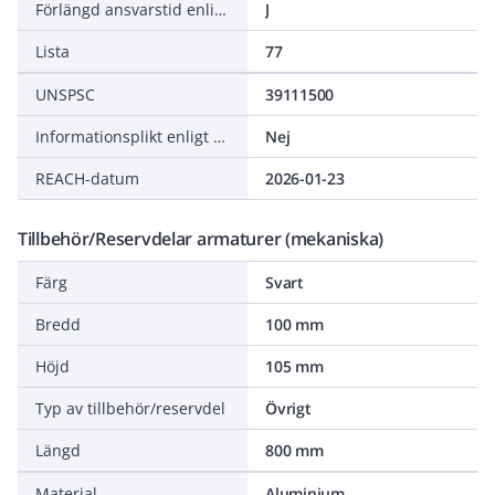
Förlängd ansvarstid enligt ALEM-09
J
Lista
77
UNSPSC
39111500
Informationsplikt enligt REACH
Nej
REACH-datum
2026-01-23
Tillbehör/Reservdelar armaturer (mekaniska)
Färg
Svart
Bredd
100 mm
Höjd
105 mm
Typ av tillbehör/reservdel
Övrigt
Längd
800 mm
Material
Aluminium