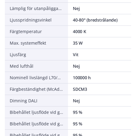
Lämplig för utanpåliggande montage
Nej
Ljusspridningsvinkel
40-80° (bredstrålande)
Färgtemperatur
4000 K
Max. systemeffekt
35 W
Ljusfärg
Vit
Med lufthål
Nej
Nominell livslängd L70/B50 vid 25 °C
100000 h
Färgbeständighet (McAdam ellipse)
SDCM3
Dimning DALI
Nej
Bibehållet ljusflöde vid genomsnittlig livslängd 35 000 tim (25 °C omgivning)
95 %
Bibehållet ljusflöde vid genomsnittlig livslängd 50 000 tim (25 °C omgivning)
95 %
Bibehållet ljusflöde vid genomsnittlig livslängd 75 000 tim (25 °C omgivning)
95 %