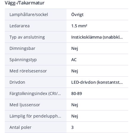
Vägg-/Takarmatur
Lamphållare/sockel
Övrigt
Ledararea
1.5 mm²
Typ av anslutning
Insticksklämma (snabbklämma)
Dimningsbar
Nej
Spänningstyp
AC
Med rörelsesensor
Nej
Drivdon
LED-drivdon (konstantström)
Färgtolkningsindex (CRI/Ra)
80-89
Med ljussensor
Nej
Lämplig för pendelupphängning
Nej
Antal poler
3