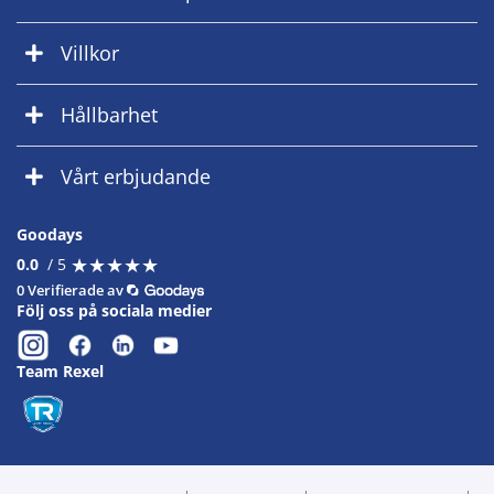
Villkor
Hållbarhet
Vårt erbjudande
Goodays
★
★
★
★
★
★
★
★
★
★
0.0
/ 5
0 Verifierade av
Följ oss på sociala medier
Team Rexel