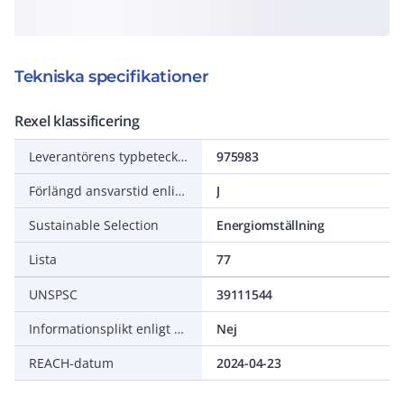
Tekniska specifikationer
Rexel klassificering
Leverantörens typbeteckning
975983
Förlängd ansvarstid enligt ALEM-09
J
Sustainable Selection
Energiomställning
Lista
77
UNSPSC
39111544
Informationsplikt enligt REACH
Nej
REACH-datum
2024-04-23