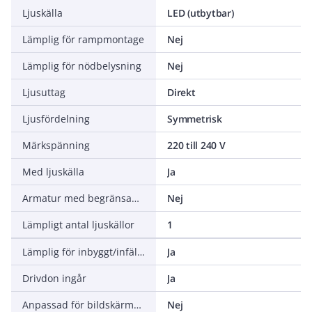
Ljuskälla
LED (utbytbar)
Lämplig för rampmontage
Nej
Lämplig för nödbelysning
Nej
Ljusuttag
Direkt
Ljusfördelning
Symmetrisk
Märkspänning
220 till 240 V
Med ljuskälla
Ja
Armatur med begränsad yttemperatur "D" (EN 60598-2-24)
Nej
Lämpligt antal ljuskällor
1
Lämplig för inbyggt/infällt montage
Ja
Drivdon ingår
Ja
Anpassad för bildskärmsarbete (EN 12464-1)
Nej