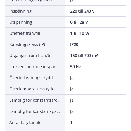
Inspänning
220 till 240 V
Utspänning
0 till 28 V
Uteffekt från/till
1 till 10 W
Kapslingsklass (IP)
IP20
Utgångsström från/till
150 till 700 mA
Frekvensområde inspänning
50 Hz
Överbelastningsskydd
Ja
Övertemperatursskydd
Ja
Lämplig för konstantström
Ja
Lämplig för konstantspänning
Ja
Antal färgkanaler
1