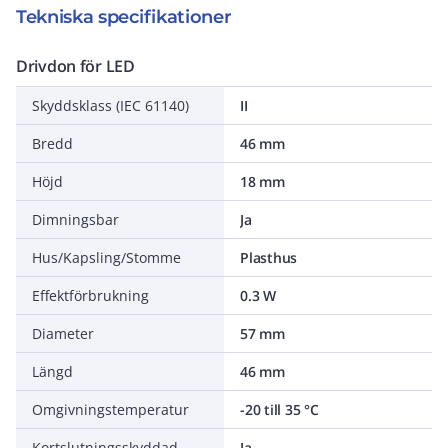
Tekniska specifikationer
Drivdon för LED
Skyddsklass (IEC 61140)
II
Bredd
46 mm
Höjd
18 mm
Dimningsbar
Ja
Hus/Kapsling/Stomme
Plasthus
Effektförbrukning
0.3 W
Diameter
57 mm
Längd
46 mm
Omgivningstemperatur
-20 till 35 °C
Kortslutningsskyddad
Ja