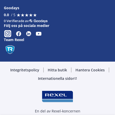
Goodays
★
★
★
★
★
★
★
★
★
★
0.0
/ 5
0 Verifierade av
Följ oss på sociala medier
Team Rexel
Integritetspolicy
Hitta butik
Hantera Cookies
Internationella sidor
open_in_new
En del av Rexel-koncernen