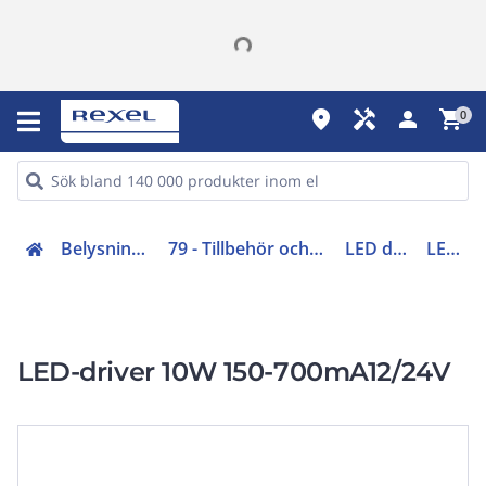
place
handyman
person
shopping_cart
0
Belysning (70-83)
79 - Tillbehör och reservdelar
LED drivdon
LED-10
LED-driver 10W 150-700mA12/24V