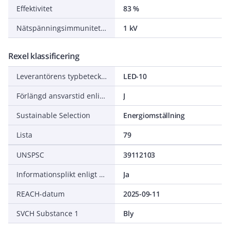
Effektivitet
83 %
Nätspänningsimmunitet (differentialläge, L-N)
1 kV
Rexel klassificering
Leverantörens typbeteckning
LED-10
Förlängd ansvarstid enligt ALEM-09
J
Sustainable Selection
Energiomställning
Lista
79
UNSPSC
39112103
Informationsplikt enligt REACH
Ja
REACH-datum
2025-09-11
SVCH Substance 1
Bly