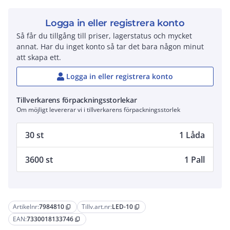
Logga in eller registrera konto
Så får du tillgång till priser, lagerstatus och mycket
annat. Har du inget konto så tar det bara någon minut
att skapa ett.
Logga in eller registrera konto
Tillverkarens förpackningsstorlekar
Om möjligt levererar vi i tillverkarens förpackningsstorlek
30 st
1 Låda
3600 st
1 Pall
Artikelnr:
7984810
Tillv.art.nr:
LED-10
content_copy
content_copy
EAN:
7330018133746
content_copy