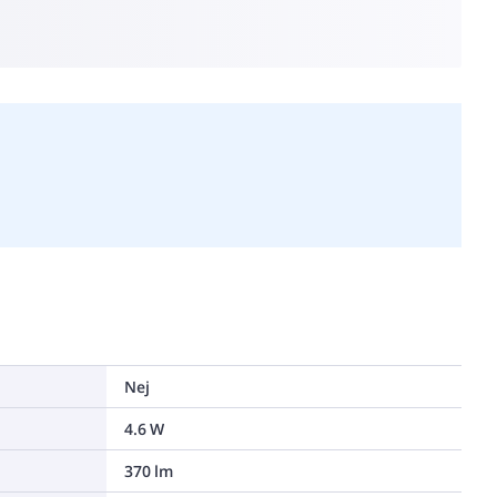
Nej
4.6 W
370 lm