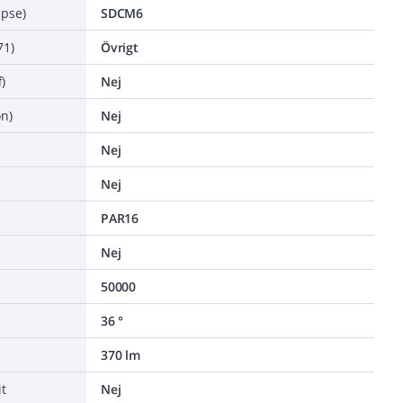
ipse)
SDCM6
71)
Övrigt
)
Nej
n)
Nej
Nej
Nej
PAR16
Nej
50000
36 °
370 lm
t
Nej