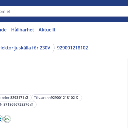
nde
Hållbarhet
Aktuellt
lektorljuskälla för 230V
929001218102
tikelnr:
8293171
Tillv.art.nr:
929001218102
content_copy
content_copy
N:
8718696728376
content_copy