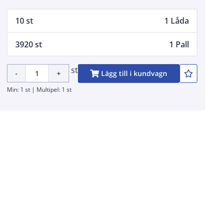
10 st
1 Låda
3920 st
1 Pall
st
-
+
Lägg till i kundvagn
Min: 1 st | Multipel: 1 st