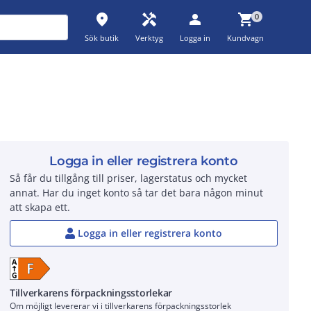
place
handyman
person
shopping_cart
0
Sök butik
Verktyg
Logga in
Kundvagn
Logga in eller registrera konto
Så får du tillgång till priser, lagerstatus och mycket
annat. Har du inget konto så tar det bara någon minut
att skapa ett.
Logga in eller registrera konto
Tillverkarens förpackningsstorlekar
Om möjligt levererar vi i tillverkarens förpackningsstorlek