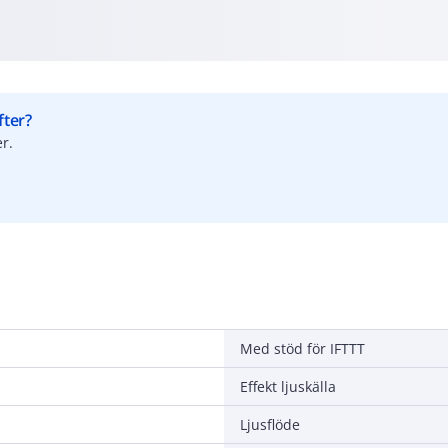
fter?
r.
Med stöd för IFTTT
Effekt ljuskälla
Ljusflöde