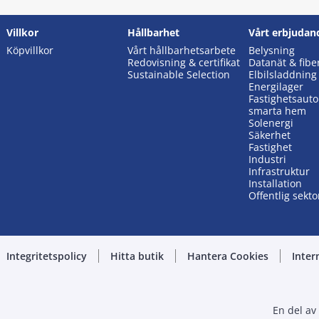
Villkor
Hållbarhet
Vårt erbjudan
Köpvillkor
Vårt hållbarhetsarbete
Belysning
Redovisning & certifikat
Datanät & fibe
Sustainable Selection
Elbilsladdning
Energilager
Fastighetsaut
smarta hem
Solenergi
Säkerhet
Fastighet
Industri
Infrastruktur
Installation
Offentlig sekto
Integritetspolicy
Hitta butik
Hantera Cookies
Inter
En del av