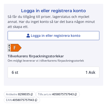
Logga in eller registrera konto
Så får du tillgång till priser, lagerstatus och mycket
annat. Har du inget konto så tar det bara någon minut
att skapa ett.
Logga in eller registrera konto
Tillverkarens förpackningsstorlekar
Om möjligt levererar vi i tillverkarens förpackningsstorlek
6 st
1 Ask
Artikelnr:
8298035
Tillv.art.nr:
4058075757943
content_copy
content_copy
EAN:
4058075757943
content_copy