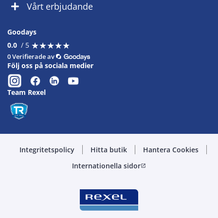
Vårt erbjudande
Goodays
★
★
★
★
★
★
★
★
★
★
0.0
/ 5
0 Verifierade av
Följ oss på sociala medier
Team Rexel
Integritetspolicy
Hitta butik
Hantera Cookies
Internationella sidor
open_in_new