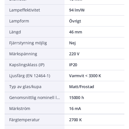
Lampeffektivitet
94 lm/W
Lampform
Övrigt
Längd
46 mm
Fjärrstyrning möjlig
Nej
Märkspänning
220 V
Kapslingsklass (IP)
IP20
Ljusfärg (EN 12464-1)
Varmvit < 3300 K
Typ av glas/kupa
Matt/Frostad
Genomsnittlig nominell livslängd
15000 h
Märkström
16 mA
Färgtemperatur
2700 K