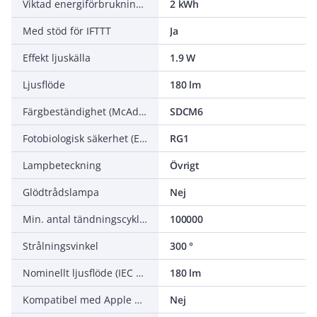
Viktad energiförbrukning under 1000 timmar
2 kWh
Med stöd för IFTTT
Ja
Effekt ljuskälla
1.9 W
Ljusflöde
180 lm
Färgbeständighet (McAdam ellipse)
SDCM6
Fotobiologisk säkerhet (EN 62471)
RG1
Lampbeteckning
Övrigt
Glödtrådslampa
Nej
Min. antal tändningscykler
100000
Strålningsvinkel
300 °
Nominellt ljusflöde (IEC 62612)
180 lm
Kompatibel med Apple HomeKit
Nej