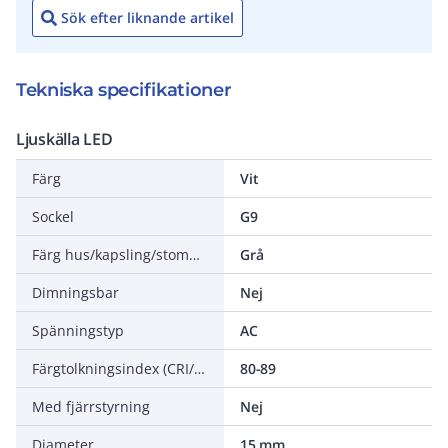
Sök efter liknande artikel
Tekniska specifikationer
Ljuskälla LED
Färg
Vit
Sockel
G9
Färg hus/kapsling/stomme
Grå
Dimningsbar
Nej
Spänningstyp
AC
Färgtolkningsindex (CRI/Ra)
80-89
Med fjärrstyrning
Nej
Diameter
15 mm