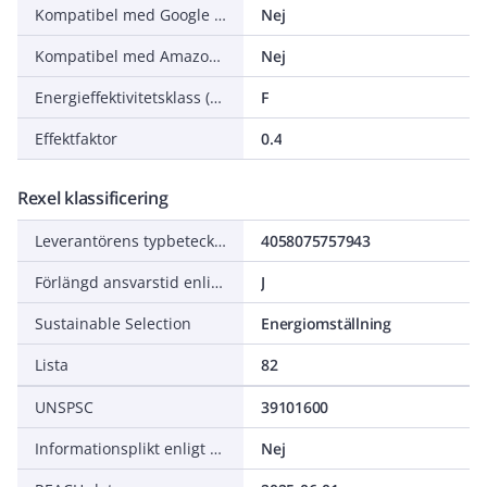
Kompatibel med Google Assistant
Nej
Kompatibel med Amazon Alexa
Nej
Energieffektivitetsklass (EU 2019/2015)
F
Effektfaktor
0.4
Rexel klassificering
Leverantörens typbeteckning
4058075757943
Förlängd ansvarstid enligt ALEM-09
J
Sustainable Selection
Energiomställning
Lista
82
UNSPSC
39101600
Informationsplikt enligt REACH
Nej