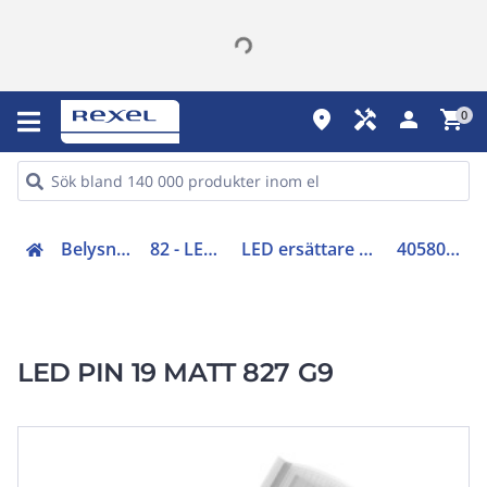
place
handyman
person
shopping_cart
0
Belysning (70-83)
82 - LED ljuskällor
LED ersättare för 230V halogen
4058075757943
LED PIN 19 MATT 827 G9