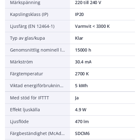
Märkspänning
220 till 240 V
Kapslingsklass (IP)
IP20
Ljusfärg (EN 12464-1)
Varmvit < 3300 K
Typ av glas/kupa
Klar
Genomsnittlig nominell livslängd
15000 h
Märkström
30.4 mA
Färgtemperatur
2700 K
Viktad energiförbrukning under 1000 timmar
5 kWh
Med stöd för IFTTT
Ja
Effekt ljuskälla
4.9 W
Ljusflöde
470 lm
Färgbeständighet (McAdam ellipse)
SDCM6