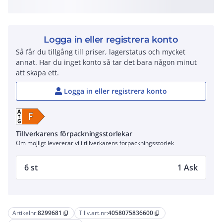
Logga in eller registrera konto
Så får du tillgång till priser, lagerstatus och mycket
annat. Har du inget konto så tar det bara någon minut
att skapa ett.
Logga in eller registrera konto
Tillverkarens förpackningsstorlekar
Om möjligt levererar vi i tillverkarens förpackningsstorlek
6 st
1 Ask
Artikelnr:
8299681
Tillv.art.nr:
4058075836600
content_copy
content_copy