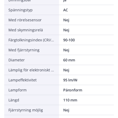
Spänningstyp
AC
Med rörelsesensor
Nej
Med skymningsrelä
Nej
Färgtolkningsindex (CRI/Ra)
90-100
Med fjärrstyrning
Nej
Diameter
60 mm
Lämplig för elektroniskt drivdon
Nej
Lampeffektivitet
95 lm/W
Lampform
Päronform
Längd
110 mm
Fjärrstyrning möjlig
Nej