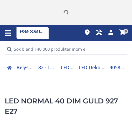
place
handyman
person
shopping_cart
0
Belysning (70-83)
82 - LED ljuskällor
LED ljuskällor
LED Dekorativa ljuskällor
4058075836600
LED NORMAL 40 DIM GULD 927
E27