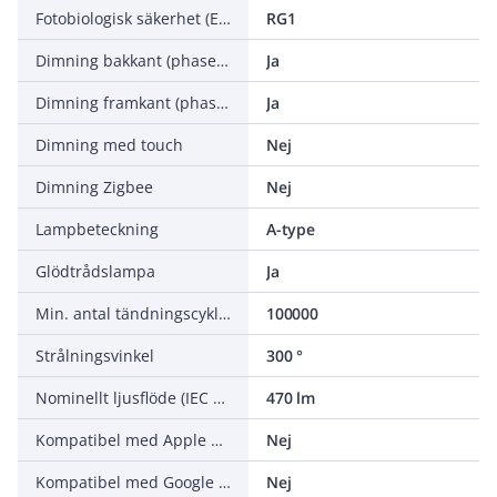
Fotobiologisk säkerhet (EN 62471)
RG1
Dimning bakkant (phase cut-off)
Ja
Dimning framkant (phase cut-on)
Ja
Dimning med touch
Nej
Dimning Zigbee
Nej
Lampbeteckning
A-type
Glödtrådslampa
Ja
Min. antal tändningscykler
100000
Strålningsvinkel
300 °
Nominellt ljusflöde (IEC 62612)
470 lm
Kompatibel med Apple HomeKit
Nej
Kompatibel med Google Assistant
Nej