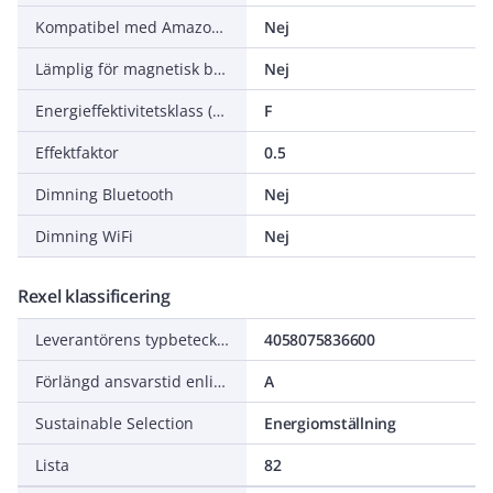
Kompatibel med Amazon Alexa
Nej
Lämplig för magnetisk ballast
Nej
Energieffektivitetsklass (EU 2019/2015)
F
Effektfaktor
0.5
Dimning Bluetooth
Nej
Dimning WiFi
Nej
Rexel klassificering
Leverantörens typbeteckning
4058075836600
Förlängd ansvarstid enligt ALEM-09
A
Sustainable Selection
Energiomställning
Lista
82