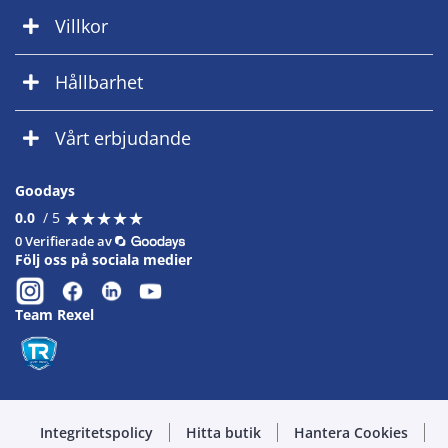
Villkor
Hållbarhet
Vårt erbjudande
Goodays
★
★
★
★
★
★
★
★
★
★
0.0
/ 5
0 Verifierade av
Följ oss på sociala medier
Team Rexel
Integritetspolicy
Hitta butik
Hantera Cookies