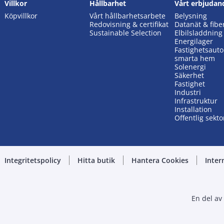
Villkor
Hållbarhet
Vårt erbjudan
Köpvillkor
Vårt hållbarhetsarbete
Belysning
Redovisning & certifikat
Datanät & fibe
Sustainable Selection
Elbilsladdning
Energilager
Fastighetsaut
smarta hem
Solenergi
Säkerhet
Fastighet
Industri
Infrastruktur
Installation
Offentlig sekto
Integritetspolicy
Hitta butik
Hantera Cookies
Inter
En del av