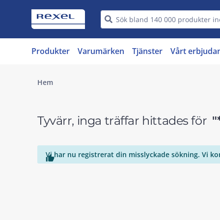
Produkter
Varumärken
Tjänster
Vårt erbjuda
Hem
Tyvärr, inga träffar hittades för
"
Vi har nu registrerat din misslyckade sökning. Vi k
