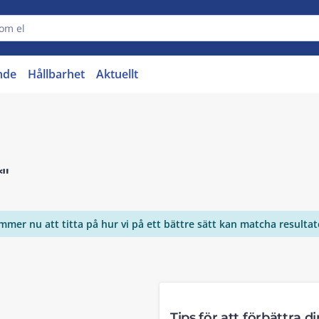
nde
Hållbarhet
Aktuellt
*"
ommer nu att titta på hur vi på ett bättre sätt kan matcha resulta
Tips för att förbättra d