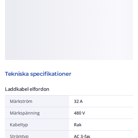
Tekniska specifikationer
Laddkabel elfordon
Märkström
32 A
Märkspänning
480 V
Kabeltyp
Rak
Strömtyp
AC 3-fas