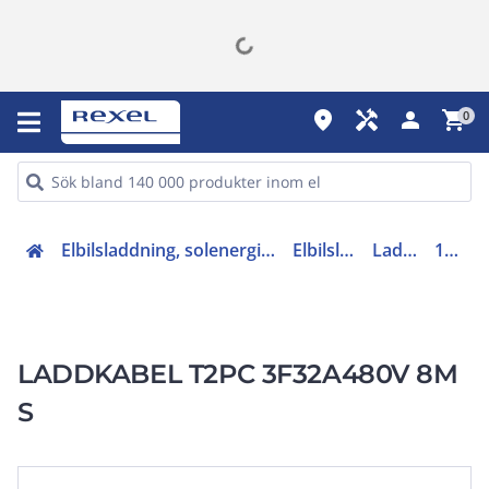
place
handyman
person
shopping_cart
0
Elbilsladdning, solenergi och energilager (27)
Elbilsladdning
Laddkabel
109319
LADDKABEL T2PC 3F32A480V 8M
S