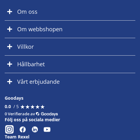
Om oss
Om webbshopen
Villkor
Hållbarhet
Vårt erbjudande
Goodays
★
★
★
★
★
★
★
★
★
★
0.0
/ 5
0 Verifierade av
Följ oss på sociala medier
Team Rexel