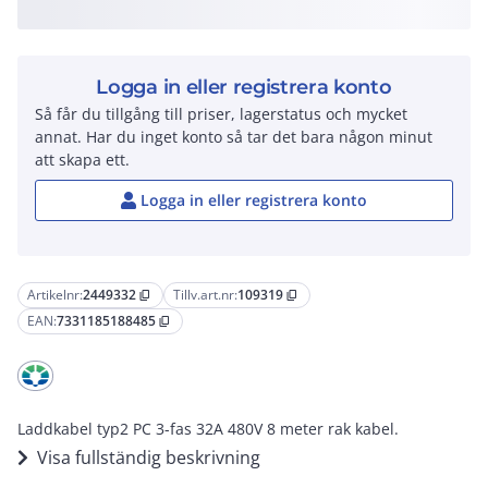
Logga in eller registrera konto
Så får du tillgång till priser, lagerstatus och mycket
annat. Har du inget konto så tar det bara någon minut
att skapa ett.
Logga in eller registrera konto
Artikelnr:
2449332
Tillv.art.nr:
109319
content_copy
content_copy
EAN:
7331185188485
content_copy
Laddkabel typ2 PC 3-fas 32A 480V 8 meter rak kabel.
Visa fullständig beskrivning