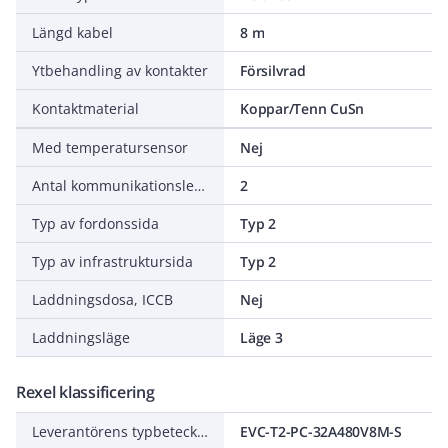
Längd kabel
8 m
Ytbehandling av kontakter
Försilvrad
Kontaktmaterial
Koppar/Tenn CuSn
Med temperatursensor
Nej
Antal kommunikationsledare
2
Typ av fordonssida
Typ 2
Typ av infrastruktursida
Typ 2
Laddningsdosa, ICCB
Nej
Laddningsläge
Läge 3
Rexel klassificering
Leverantörens typbeteckning
EVC-T2-PC-32A480V8M-S