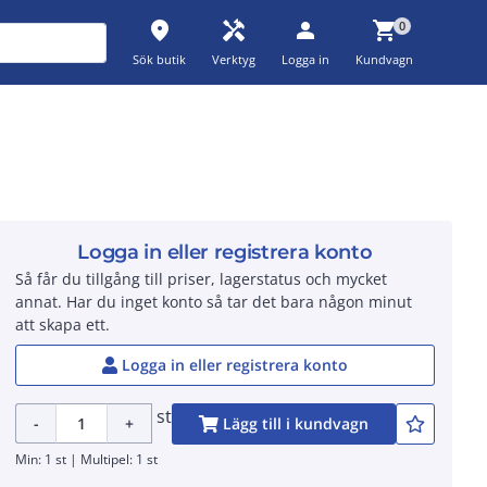
place
handyman
person
shopping_cart
0
Sök butik
Verktyg
Logga in
Kundvagn
Logga in eller registrera konto
Så får du tillgång till priser, lagerstatus och mycket
annat. Har du inget konto så tar det bara någon minut
att skapa ett.
Logga in eller registrera konto
st
-
+
Lägg till i kundvagn
Min: 1 st | Multipel: 1 st