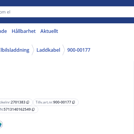
nde
Hållbarhet
Aktuellt
Elbilsladdning
Laddkabel
900-00177
tikelnr:
2701383
Tillv.art.nr:
900-00177
content_copy
content_copy
N:
5713140162549
content_copy