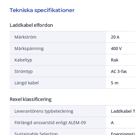
Tekniska specifikationer
Laddkabel elfordon
Märkström
20 A
Märkspänning
400 V
Kabeltyp
Rak
Strömtyp
AC 3-fas
Längd kabel
5 m
Rexel klassificering
Leverantörens typbeteckning
Laddkabel T
Förlängd ansvarstid enligt ALEM-09
A
Sustainable Selection
Energiomstä