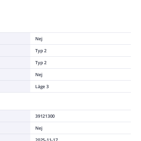
Nej
Typ 2
Typ 2
Nej
Läge 3
39121300
Nej
2025-11-17