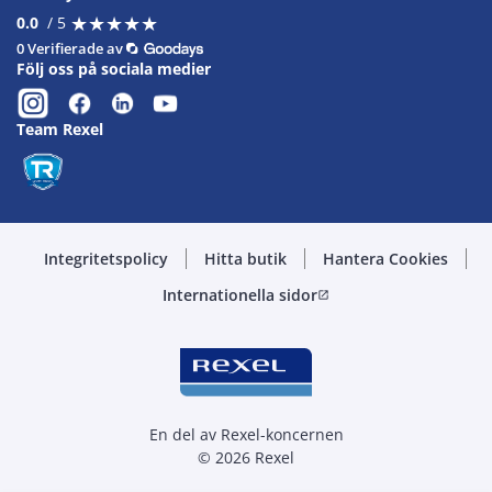
★
★
★
★
★
★
★
★
★
★
0.0
/ 5
0 Verifierade av
Följ oss på sociala medier
Team Rexel
Integritetspolicy
Hitta butik
Hantera Cookies
Internationella sidor
open_in_new
En del av Rexel-koncernen
© 2026 Rexel