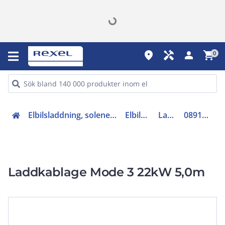
place
handyman
person
shopping_cart
0
Elbilsladdning, solenergi och energilager (27)
Elbilsladdning
Laddkabel
08914090109B0
Laddkablage Mode 3 22kW 5,0m