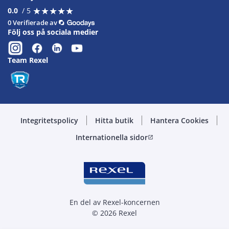
★
★
★
★
★
★
★
★
★
★
0.0
/ 5
0 Verifierade av
Följ oss på sociala medier
Team Rexel
Integritetspolicy
Hitta butik
Hantera Cookies
Internationella sidor
open_in_new
En del av Rexel-koncernen
© 2026 Rexel