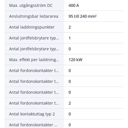
Max. utgångsström DC
400 A
Anslutningsbar ledararea
95 till 240 mm²
Antal laddningspunkter
2
Antal jordfelsbrytare typ A
1
Antal jordfelsbrytare typ B
0
Max. effekt per laddningspunkt
120 kW
Antal fordonskontakter typ 1
0
Antal fordonskontakter typ 1 CCS
0
Antal fordonskontakter typ 2
0
Antal fordonskontakter typ 2 CCS
2
Antal kontaktuttag typ 2
0
Antal fordonskontakter GB AC
0