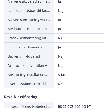
Nätverksaktiverad som extender
Ja
Laddkabel låsbar vid laddningsenhet
Nej
Nätverksanslutning via LAN
Ja
Med MID-kompatibel energimätare
Ja
Statisk lasthantering integrerad
Nej
Lämplig för dynamisk lasthantering
Ja
Backend inkluderad
Nej
Drift och konfiguration via app
Nej
Anslutning installationssida
3-fas
Överensstämmer med kalibreringslagen
Nej
Rexel klassificering
Leverantörens typbeteckning
RDC2-CCS-120-4G-PT