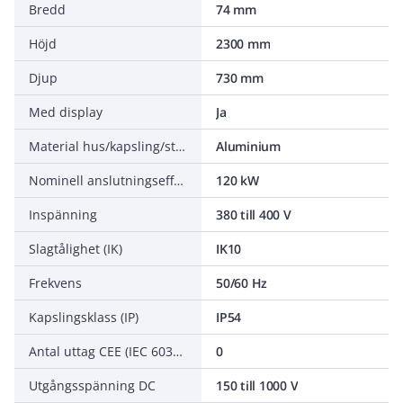
Bredd
74 mm
Höjd
2300 mm
Djup
730 mm
Med display
Ja
Material hus/kapsling/stomme
Aluminium
Nominell anslutningseffekt
120 kW
Inspänning
380 till 400 V
Slagtålighet (IK)
IK10
Frekvens
50/60 Hz
Kapslingsklass (IP)
IP54
Antal uttag CEE (IEC 60309)
0
Utgångsspänning DC
150 till 1000 V