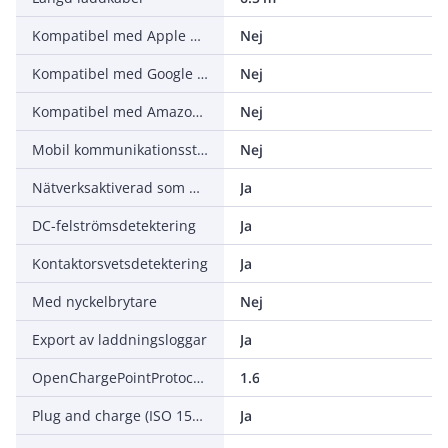
Kompatibel med Apple HomeKit
Nej
Kompatibel med Google Assistant
Nej
Kompatibel med Amazon Alexa
Nej
Mobil kommunikationsstandard 5G
Nej
Nätverksaktiverad som master
Ja
DC-felströmsdetektering
Ja
Kontaktorsvetsdetektering
Ja
Med nyckelbrytare
Nej
Export av laddningsloggar
Ja
OpenChargePointProtocoll (OCPP) version
1.6
Plug and charge (ISO 15118)
Ja