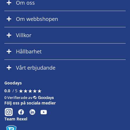
Om oss
Om webbshopen
Villkor
Hållbarhet
Vårt erbjudande
Goodays
★
★
★
★
★
★
★
★
★
★
0.0
/ 5
0 Verifierade av
Följ oss på sociala medier
Team Rexel