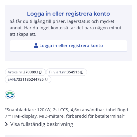
Logga in eller registrera konto
Så får du tillgång till priser, lagerstatus och mycket
annat. Har du inget konto så tar det bara någon minut
att skapa ett.
Logga in eller registrera konto
Artikelnr:
2700893
Tillv.art.nr:
354515
content_copy
content_copy
EAN:
7331185244785
content_copy
"Snabbladdare 120kW, 2st CCS, 4,6m användbar kabellängd
7"" HMI-display, MID-mätare, förberedd för betalterminal"
Visa fullständig beskrivning