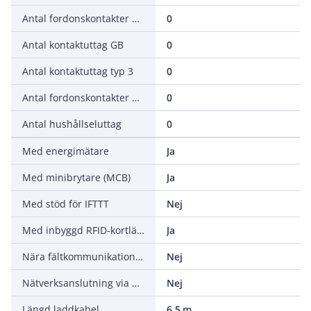
Antal fordonskontakter GB DC
0
Antal kontaktuttag GB
0
Antal kontaktuttag typ 3
0
Antal fordonskontakter CHAdeMO
0
Antal hushållseluttag
0
Med energimätare
Ja
Med minibrytare (MCB)
Ja
Med stöd för IFTTT
Nej
Med inbyggd RFID-kortläsare
Ja
Nära fältkommunikation (NFC)
Nej
Nätverksanslutning via WiFi
Nej
Längd laddkabel
6.5 m