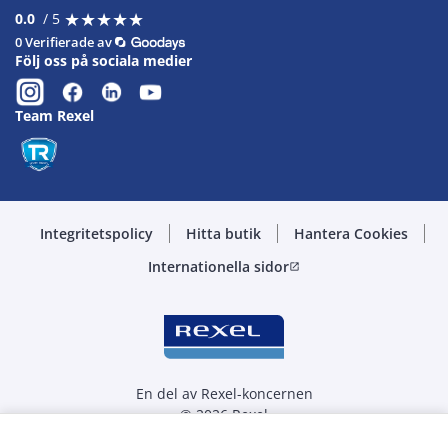
★
★
★
★
★
★
★
★
★
★
0.0
/ 5
0 Verifierade av
Följ oss på sociala medier
Team Rexel
Integritetspolicy
Hitta butik
Hantera Cookies
Internationella sidor
open_in_new
En del av Rexel-koncernen
© 2026 Rexel