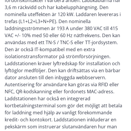
fordonskontakter i vardera änden. Laddkablarna har
3,6 m räckvidd och har kabelupphängning. Den
nominella uteffekten är 120 kW. Laddaren levereras i
trefas (L1+L2+L3+N+PE). Den nominella
laddningsströmmen är 193 A under 380 VAC till 415
VAC +/- 10% med 50 eller 60 Hz nätfrekvens. Den kan
användas med ett TN-S / TNC-S eller TT-jordsystem.
Den är också IT-kompatibel med en extra
isolationstransformator på strömförsörjningen.
Laddstationen kräver lyftredskap för installation och
lyftöglor medföljer. Den kan driftsättas via en bärbar
dator ansluten till den inbyggda webbservern.
Autentisering för användare kan göras via RFID eller
NFC, QR-kodskanning eller fordonets MAC-adress.
Laddstationen har också en integrerad
kortbetalningsterminal som gör det möjligt att betala
för laddning med hjälp av vanligt förekommande
kredit- och kontokort. Laddstationen inkluderar en
pekskärm som instruerar slutanvändaren hur man