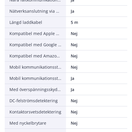
Nätverksanslutning via WiFi
Ja
Längd laddkabel
5 m
Kompatibel med Apple HomeKit
Nej
Kompatibel med Google Assistant
Nej
Kompatibel med Amazon Alexa
Nej
Mobil kommunikationsstandard 5G
Nej
Mobil kommunikationsstandard 4G (LTE)
Ja
Med överspänningsskyddsmodul
Ja
DC-felströmsdetektering
Nej
Kontaktorsvetsdetektering
Nej
Med nyckelbrytare
Nej