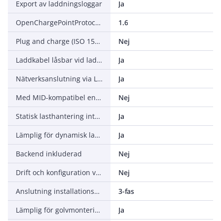
Export av laddningsloggar
Ja
OpenChargePointProtocoll (OCPP) version
1.6
Plug and charge (ISO 15118)
Nej
Laddkabel låsbar vid laddningsenhet
Ja
Nätverksanslutning via LAN
Ja
Med MID-kompatibel energimätare
Nej
Statisk lasthantering integrerad
Ja
Lämplig för dynamisk lasthantering
Ja
Backend inkluderad
Nej
Drift och konfiguration via app
Nej
Anslutning installationssida
3-fas
Lämplig för golvmontering
Ja