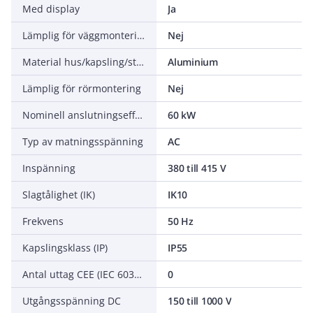
Med display
Ja
Lämplig för väggmontering
Nej
Material hus/kapsling/stomme
Aluminium
Lämplig för rörmontering
Nej
Nominell anslutningseffekt
60 kW
Typ av matningsspänning
AC
Inspänning
380 till 415 V
Slagtålighet (IK)
IK10
Frekvens
50 Hz
Kapslingsklass (IP)
IP55
Antal uttag CEE (IEC 60309)
0
Utgångsspänning DC
150 till 1000 V