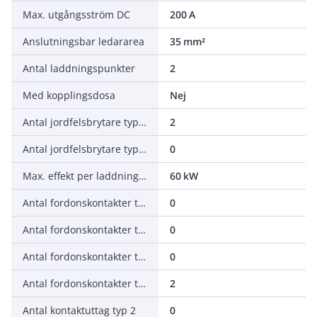
Max. utgångsström DC
200 A
Anslutningsbar ledararea
35 mm²
Antal laddningspunkter
2
Med kopplingsdosa
Nej
Antal jordfelsbrytare typ A
2
Antal jordfelsbrytare typ B
0
Max. effekt per laddningspunkt
60 kW
Antal fordonskontakter typ 1
0
Antal fordonskontakter typ 1 CCS
0
Antal fordonskontakter typ 2
0
Antal fordonskontakter typ 2 CCS
2
Antal kontaktuttag typ 2
0