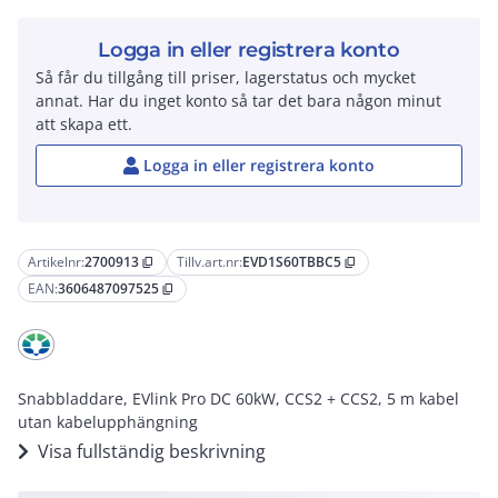
Logga in eller registrera konto
Så får du tillgång till priser, lagerstatus och mycket
annat. Har du inget konto så tar det bara någon minut
att skapa ett.
Logga in eller registrera konto
Artikelnr:
2700913
Tillv.art.nr:
EVD1S60TBBC5
content_copy
content_copy
EAN:
3606487097525
content_copy
Snabbladdare, EVlink Pro DC 60kW, CCS2 + CCS2, 5 m kabel
utan kabelupphängning
Visa fullständig beskrivning