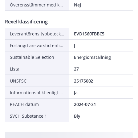
Överensstämmer med kalibreringslagen
Nej
Rexel klassificering
Leverantörens typbeteckning
EVD1S60TBBC5
Förlängd ansvarstid enligt ALEM-09
J
Sustainable Selection
Energiomställning
Lista
27
UNSPSC
25175002
Informationsplikt enligt REACH
Ja
REACH-datum
2024-07-31
SVCH Substance 1
Bly