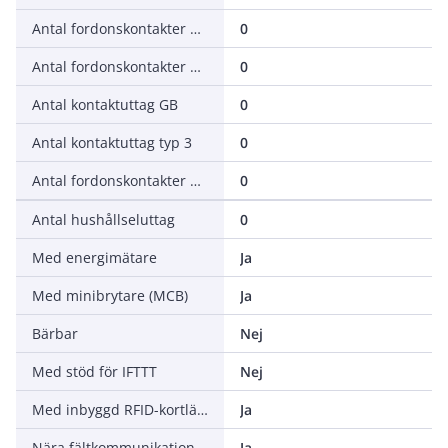
Antal fordonskontakter GB AC
0
Antal fordonskontakter GB DC
0
Antal kontaktuttag GB
0
Antal kontaktuttag typ 3
0
Antal fordonskontakter CHAdeMO
0
Antal hushållseluttag
0
Med energimätare
Ja
Med minibrytare (MCB)
Ja
Bärbar
Nej
Med stöd för IFTTT
Nej
Med inbyggd RFID-kortläsare
Ja
Nära fältkommunikation (NFC)
Ja