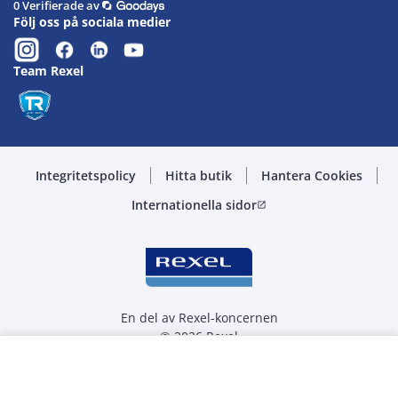
0 Verifierade av
Följ oss på sociala medier
Team Rexel
Integritetspolicy
Hitta butik
Hantera Cookies
Internationella sidor
open_in_new
En del av Rexel-koncernen
© 2026 Rexel
Välj kvantitet