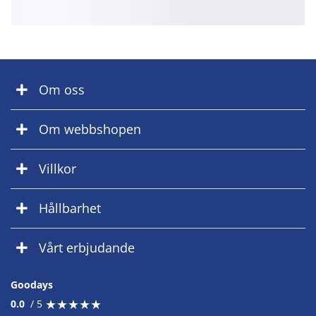
Om oss
Om webbshopen
Villkor
Hållbarhet
Vårt erbjudande
Goodays
★
★
★
★
★
★
★
★
★
★
0.0
/ 5