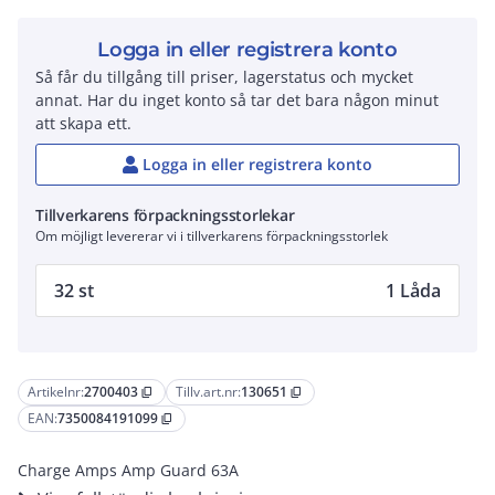
Logga in eller registrera konto
Så får du tillgång till priser, lagerstatus och mycket
annat. Har du inget konto så tar det bara någon minut
att skapa ett.
Logga in eller registrera konto
Tillverkarens förpackningsstorlekar
Om möjligt levererar vi i tillverkarens förpackningsstorlek
32 st
1 Låda
Artikelnr:
2700403
Tillv.art.nr:
130651
content_copy
content_copy
EAN:
7350084191099
content_copy
Charge Amps Amp Guard 63A