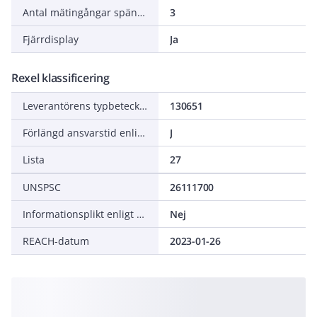
Antal mätingångar spänning
3
Fjärrdisplay
Ja
Rexel klassificering
Leverantörens typbeteckning
130651
Förlängd ansvarstid enligt ALEM-09
J
Lista
27
UNSPSC
26111700
Informationsplikt enligt REACH
Nej
REACH-datum
2023-01-26