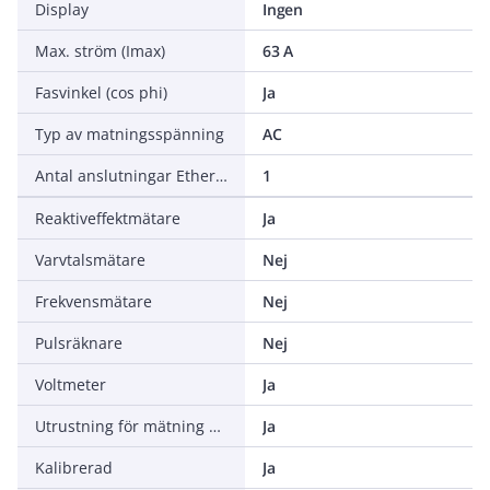
Display
Ingen
Max. ström (Imax)
63 A
Fasvinkel (cos phi)
Ja
Typ av matningsspänning
AC
Antal anslutningar Ethernet
1
Reaktiveffektmätare
Ja
Varvtalsmätare
Nej
Frekvensmätare
Nej
Pulsräknare
Nej
Voltmeter
Ja
Utrustning för mätning av aktiv effekt
Ja
Kalibrerad
Ja