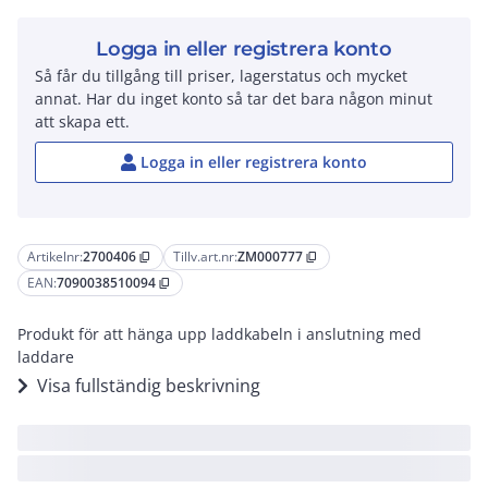
Logga in eller registrera konto
Så får du tillgång till priser, lagerstatus och mycket
annat. Har du inget konto så tar det bara någon minut
att skapa ett.
Logga in eller registrera konto
Artikelnr:
2700406
Tillv.art.nr:
ZM000777
content_copy
content_copy
EAN:
7090038510094
content_copy
Produkt för att hänga upp laddkabeln i anslutning med
laddare
Visa fullständig beskrivning