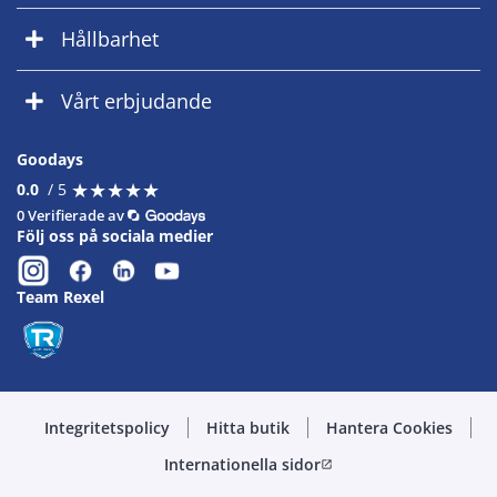
Hållbarhet
Vårt erbjudande
Goodays
★
★
★
★
★
★
★
★
★
★
0.0
/ 5
0 Verifierade av
Följ oss på sociala medier
Team Rexel
Integritetspolicy
Hitta butik
Hantera Cookies
Internationella sidor
open_in_new