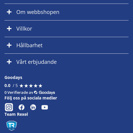
Om webbshopen
Villkor
Hållbarhet
Vårt erbjudande
Goodays
★
★
★
★
★
★
★
★
★
★
0.0
/ 5
0 Verifierade av
Följ oss på sociala medier
Team Rexel