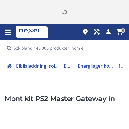
place
handyman
person
shopping_cart
0
Elbilsladdning, solenergi och energilager (27)
Energilager
Energilager kommersiellt och industri
12611
Mont kit PS2 Master Gateway in