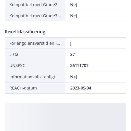
Kompatibel med Grade2TV till XP-C 90-483
Nej
Kompatibel med Grade3TV till XP-C 90-483
Nej
Rexel klassificering
Förlängd ansvarstid enligt ALEM-09
J
Lista
27
UNSPSC
26111701
Informationsplikt enligt REACH
Nej
REACH-datum
2023-05-04