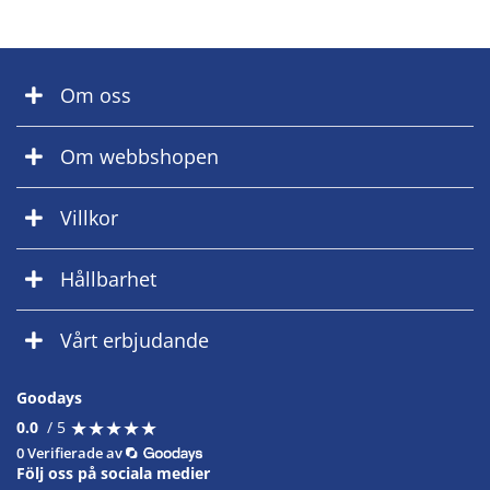
Om oss
Om webbshopen
Villkor
Hållbarhet
Vårt erbjudande
Goodays
★
★
★
★
★
★
★
★
★
★
0.0
/ 5
0 Verifierade av
Följ oss på sociala medier