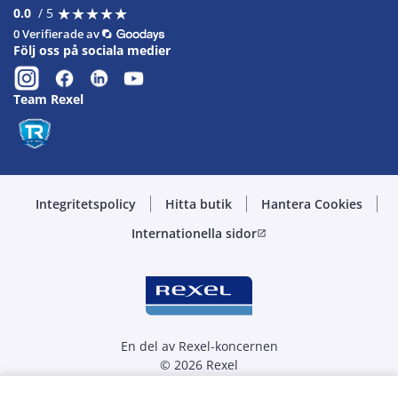
★
★
★
★
★
★
★
★
★
★
0.0
/ 5
0 Verifierade av
Följ oss på sociala medier
Team Rexel
Integritetspolicy
Hitta butik
Hantera Cookies
Internationella sidor
open_in_new
En del av Rexel-koncernen
© 2026 Rexel