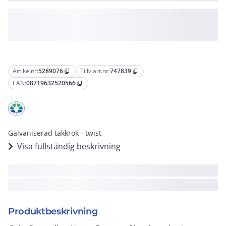
Artikelnr:
5289076
Tillv.art.nr:
747839
content_copy
content_copy
EAN:
08719632520566
content_copy
Galvaniserad takkrok - twist
Visa fullständig beskrivning
Produktbeskrivning