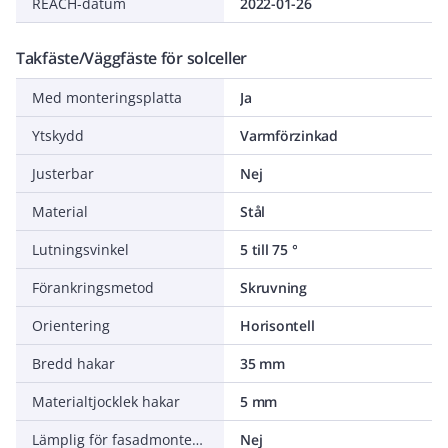
REACH-datum
2022-01-26
Takfäste/Väggfäste för solceller
Med monteringsplatta
Ja
Ytskydd
Varmförzinkad
Justerbar
Nej
Material
Stål
Lutningsvinkel
5 till 75 °
Förankringsmetod
Skruvning
Orientering
Horisontell
Bredd hakar
35 mm
Materialtjocklek hakar
5 mm
Lämplig för fasadmontering
Nej