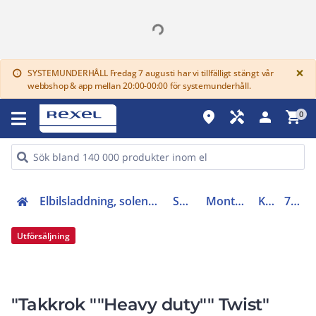
G
×
SYSTEMUNDERHÅLL Fredag 7 augusti har vi tillfälligt stängt vår
info
webbshop & app mellan 20:00-00:00 för systemunderhåll.
place
handyman
person
shopping_cart
0
Elbilsladdning, solenergi och energilager (27)
Solenergi
Montagesystem
Krokar
747839
Utförsäljning
"Takkrok ""Heavy duty"" Twist"