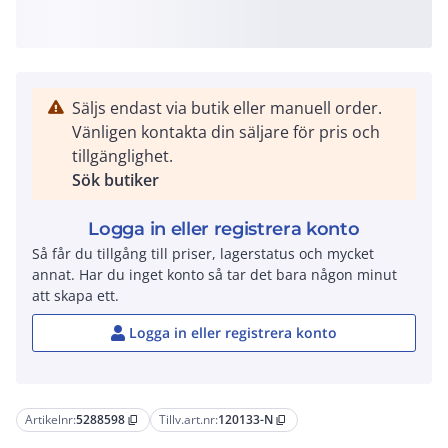
Säljs endast via butik eller manuell order.
Vänligen kontakta din säljare för pris och
tillgänglighet.
Sök butiker
Logga in eller registrera konto
Så får du tillgång till priser, lagerstatus och mycket
annat. Har du inget konto så tar det bara någon minut
att skapa ett.
Logga in eller registrera konto
Artikelnr:
5288598
Tillv.art.nr:
120133-N
content_copy
content_copy