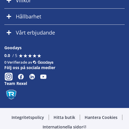
Villkor
Hållbarhet
Vårt erbjudande
Goodays
★
★
★
★
★
★
★
★
★
★
0.0
/ 5
0 Verifierade av
Följ oss på sociala medier
Team Rexel
Integritetspolicy
Hitta butik
Hantera Cookies
Internationella sidor
open_in_new