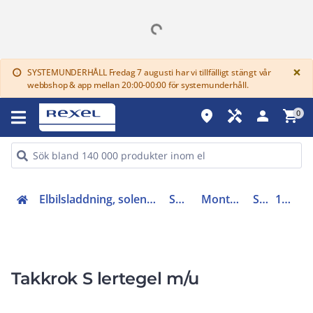
G
×
SYSTEMUNDERHÅLL Fredag 7 augusti har vi tillfälligt stängt vår
info
webbshop & app mellan 20:00-00:00 för systemunderhåll.
place
handyman
person
shopping_cart
0
Elbilsladdning, solenergi och energilager (27)
Solenergi
Montagesystem
Skruv
120133-N
Takkrok S lertegel m/u