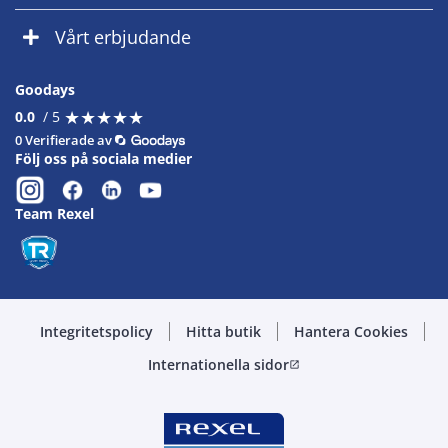
Vårt erbjudande
Goodays
★
★
★
★
★
★
★
★
★
★
0.0
/ 5
0 Verifierade av
Följ oss på sociala medier
Team Rexel
Integritetspolicy
Hitta butik
Hantera Cookies
Internationella sidor
open_in_new