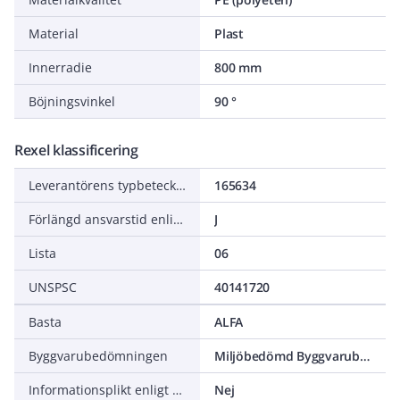
Material
Plast
Innerradie
800 mm
Böjningsvinkel
90 °
Rexel klassificering
Leverantörens typbeteckning
165634
Förlängd ansvarstid enligt ALEM-09
J
Lista
06
UNSPSC
40141720
Basta
ALFA
Byggvarubedömningen
Miljöbedömd Byggvarubedömning Accepteras
Informationsplikt enligt REACH
Nej