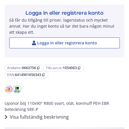
Logga in eller registrera konto
Så får du tillgång till priser, lagerstatus och mycket
annat. Har du inget konto så tar det bara någon minut
att skapa ett.
Logga in eller registrera konto
Artikelnr:
0663756
Tillv.art.nr:
1054063
content_copy
content_copy
EAN:
6414901656343
content_copy
Uponor böj 110x90° R800 svart, otät, konmuff PEH EBR
beteckning SRE-P
Visa fullständig beskrivning