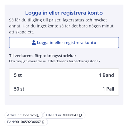
Logga in eller registrera konto
Så får du tillgång till priser, lagerstatus och mycket
annat. Har du inget konto så tar det bara någon minut
att skapa ett.
Logga in eller registrera konto
Tillverkarens förpackningsstorlekar
Om möjligt levererar vi i tillverkarens förpackningsstorlek
5 st
1 Band
50 st
1 Pall
Artikelnr:
0661826
Tillv.art.nr:
70008042
content_copy
content_copy
EAN:
9010459234667
content_copy