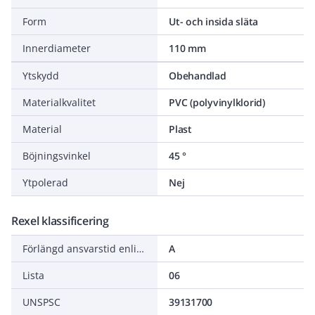
Form
Ut- och insida släta
Innerdiameter
110 mm
Ytskydd
Obehandlad
Materialkvalitet
PVC (polyvinylklorid)
Material
Plast
Böjningsvinkel
45 °
Ytpolerad
Nej
Rexel klassificering
Förlängd ansvarstid enligt ALEM-09
A
Lista
06
UNSPSC
39131700