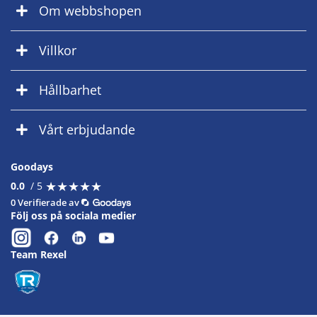
Om webbshopen
Villkor
Hållbarhet
Vårt erbjudande
Goodays
★
★
★
★
★
★
★
★
★
★
0.0
/ 5
0 Verifierade av
Följ oss på sociala medier
Team Rexel