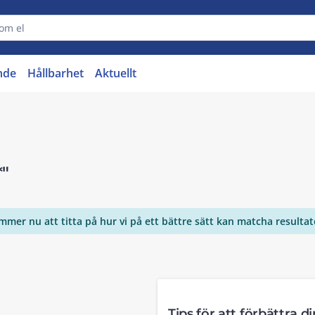
nde
Hållbarhet
Aktuellt
*"
ommer nu att titta på hur vi på ett bättre sätt kan matcha resulta
Tips för att förbättra d