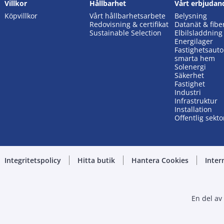
Villkor
Hållbarhet
Vårt erbjudan
Köpvillkor
Vårt hållbarhetsarbete
Belysning
Redovisning & certifikat
Datanät & fibe
Sustainable Selection
Elbilsladdning
Energilager
Fastighetsaut
smarta hem
Solenergi
Säkerhet
Fastighet
Industri
Infrastruktur
Installation
Offentlig sekto
Integritetspolicy
Hitta butik
Hantera Cookies
Inter
En del av