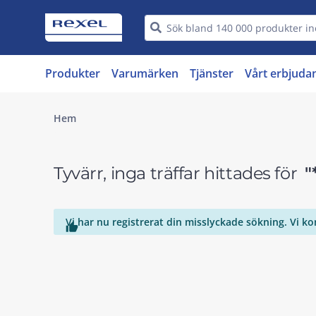
Produkter
Varumärken
Tjänster
Vårt erbjuda
Hem
Tyvärr, inga träffar hittades för
"
Vi har nu registrerat din misslyckade sökning. Vi k
