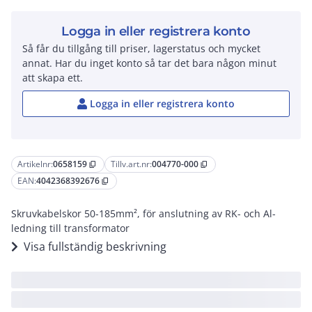
Logga in eller registrera konto
Så får du tillgång till priser, lagerstatus och mycket
annat. Har du inget konto så tar det bara någon minut
att skapa ett.
Logga in eller registrera konto
Artikelnr:
0658159
Tillv.art.nr:
004770-000
content_copy
content_copy
EAN:
4042368392676
content_copy
Skruvkabelskor 50-185mm², för anslutning av RK- och Al-
ledning till transformator
Visa fullständig beskrivning