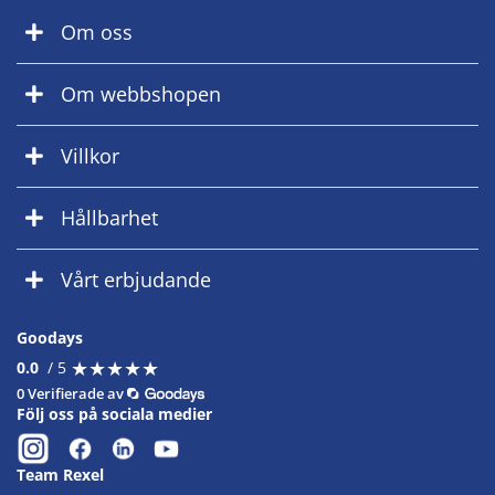
Om oss
Om webbshopen
Villkor
Hållbarhet
Vårt erbjudande
Goodays
★
★
★
★
★
★
★
★
★
★
0.0
/ 5
0 Verifierade av
Följ oss på sociala medier
Team Rexel