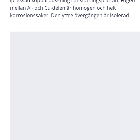
ipressad kopparbussning i anslutningsplattan. Fogen
aluminiumlegering Skruvar och brickor: Förzinkat stål
mellan Al- och Cu-delen är homogen och helt
korrosionssäker. Den yttre övergången är isolerad