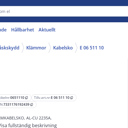
nde
Hållbarhet
Aktuellt
 åskskydd
Klämmor
Kabelsko
E 06 511 10
tikelnr:
0651110
Tillv.art.nr:
E 06 511 10
content_copy
content_copy
N:
7331176192439
content_copy
MKABELSKO, AL-CU 2235A,
Visa fullständig beskrivning