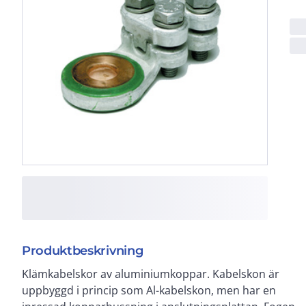
Produktbeskrivning
Klämkabelskor av aluminiumkoppar. Kabelskon är
med väderbeständigt material. Material:
uppbyggd i princip som Al-kabelskon, men har en
Kontaktöverdel, kontaktunderdel: Gjuten