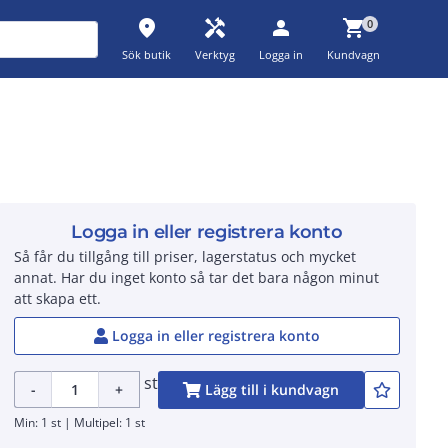
place
handyman
person
shopping_cart
0
Sök butik
Verktyg
Logga in
Kundvagn
Logga in eller registrera konto
Så får du tillgång till priser, lagerstatus och mycket
annat. Har du inget konto så tar det bara någon minut
att skapa ett.
Logga in eller registrera konto
st
-
+
Lägg till i kundvagn
Min: 1 st | Multipel: 1 st